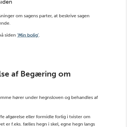
siden
sninger om sagens parter, at beskrive sagen
ende.
på siden
‘Min bolig’
.
else af Begæring om
mme hører under hegnsloven og behandles af
 afgørelse eller formidle forlig i tvister om
t er f.eks. fælles hegn i skel, egne hegn langs