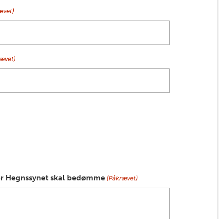
ævet)
rævet)
ker Hegnssynet skal bedømme
(Påkrævet)