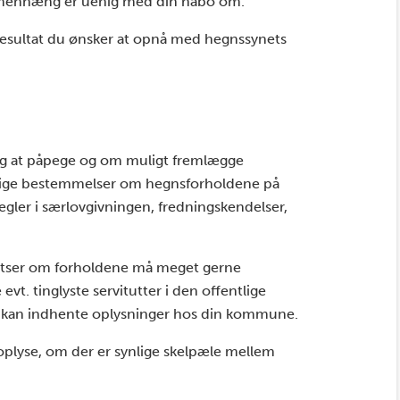
menhæng er uenig med din nabo om.
t resultat du ønsker at opnå med hegnssynets
sag at påpege og om muligt fremlægge
rlige bestemmelser om hegnsforholdene på
gler i særlovgivningen, fredningskendelser,
kitser om forholdene må meget gerne
t. tinglyste servitutter i den offentlige
u kan indhente oplysninger hos din kommune.
plyse, om der er synlige skelpæle mellem