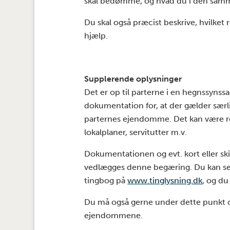
skal bedømme, og hvad du i den sam
Du skal også præcist beskrive, hvilke
hjælp.
Supplerende oplysninger
Det er op til parterne i en hegnssyns
dokumentation for, at der gælder sæ
parternes ejendomme. Det kan være re
lokalplaner, servitutter m.v.
Dokumentationen og evt. kort eller s
vedlægges denne begæring. Du kan se ev
tingbog på
www.tinglysning.dk
, og d
Du må også gerne under dette punkt o
ejendommene.