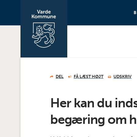
DEL
FÅ LÆST HØJT
UDSKRIV
Her kan du ind
begæring om h