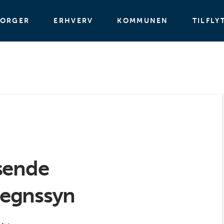
BORGER
ERHVERV
KOMMUNEN
TILFLY
sende
egnssyn