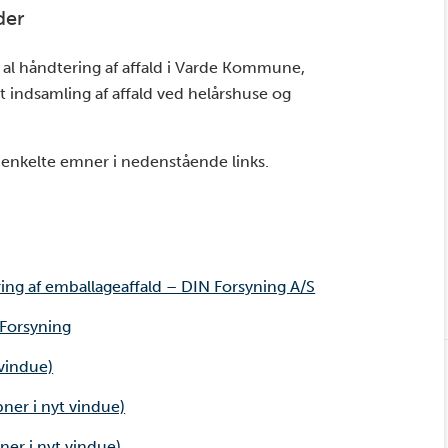
der
 al håndtering af affald i Varde Kommune,
 indsamling af affald ved helårshuse og
enkelte emner i nedenstående links.
ing af emballageaffald – DIN Forsyning A/S
 Forsyning
vindue)
ner i nyt vindue)
ner i nyt vindue)