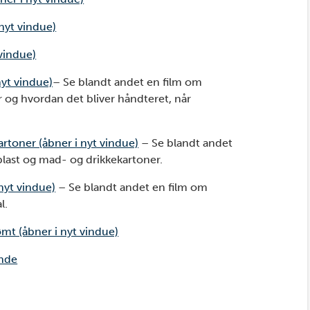
 nyt vindue)
 vindue)
nyt vindue)
– Se blandt andet en film om
r og hvordan det bliver håndteret, når
rtoner (åbner i nyt vindue)
– Se blandt andet
plast og mad- og drikkekartoner.
 nyt vindue)
– Se blandt andet en film om
l.
ømt (åbner i nyt vindue)
ande