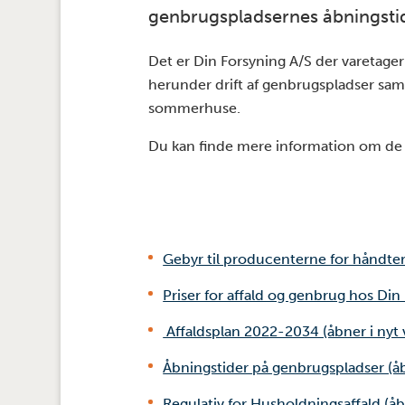
genbrugspladsernes åbningsti
Det er Din Forsyning A/S der varetager
herunder drift af genbrugspladser samt
sommerhuse.
Du kan finde mere information om de 
Gebyr til producenterne for håndter
Priser for affald og genbrug hos Din
Affaldsplan 2022-2034 (åbner i nyt 
Åbningstider på genbrugspladser (åb
Regulativ for Husholdningsaffald (åb