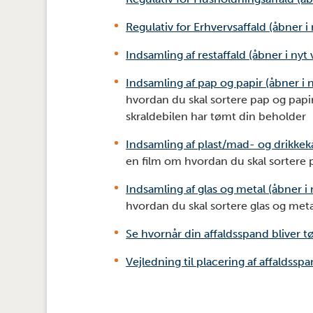
Regulativ for Erhvervsaffald (åbner i
Indsamling af restaffald (åbner i nyt
Indsamling af pap og papir (åbner i 
hvordan du skal sortere pap og papi
skraldebilen har tømt din beholder
Indsamling af plast/mad- og drikkeka
en film om hvordan du skal sortere 
Indsamling af glas og metal (åbner i
hvordan du skal sortere glas og meta
Se hvornår din affaldsspand bliver t
Vejledning til placering af affaldssp