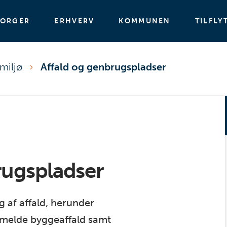
BORGER
ERHVERV
KOMMUNEN
TILFLY
miljø
Affald og genbrugspladser
rugspladser
 af affald, herunder
nmelde byggeaffald samt