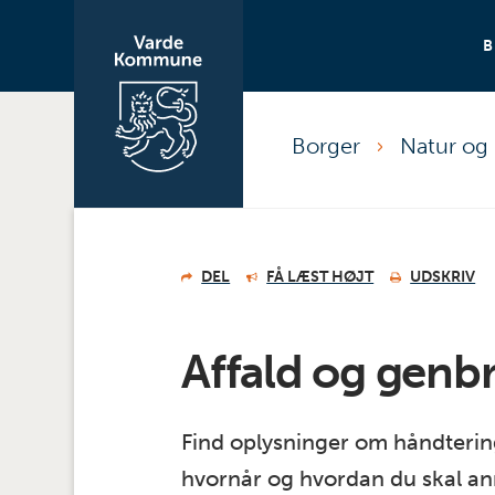
Borger
Natur og 
DEL
FÅ LÆST HØJT
UDSKRIV
Affald og genb
Find oplysninger om håndtering
hvornår og hvordan du skal a