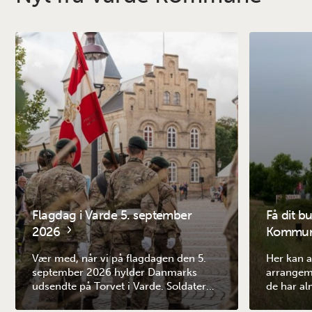
Flagdag i Varde 5. september
Få dit b
2026
Kommune
Vær med, når vi på flagdagen den 5.
Her kan a
september 2026 hylder Danmarks
arrangem
udsendte på Torvet i Varde. Soldater
de har al
fra alle kommunens garnisoner
adgang. R