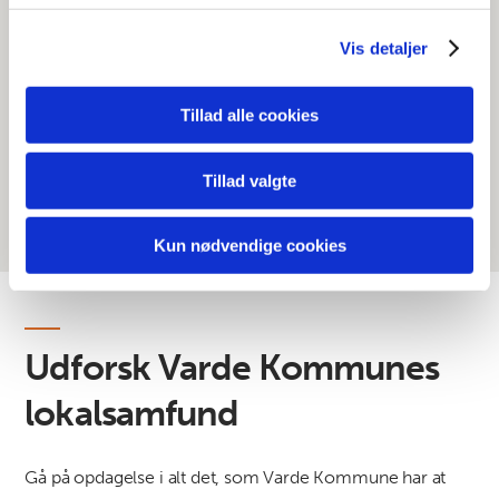
Borgerrådgiver
Vis detaljer
Vi bruger cookies til at tilpasse vores indhold og
annoncer, til at vise dig funktioner til sociale medier og til
Borgerservice
at analysere vores trafik. Vi deler også oplysninger om
Tillad alle cookies
din brug af vores hjemmeside med vores partnere inden
Søg job eller elevplads
for sociale medier, annonceringspartnere og
Tillad valgte
analysepartnere. Vores partnere kan kombinere disse
data med andre oplysninger, du har givet dem, eller som
de har indsamlet fra din brug af deres tjenester.
Kun nødvendige cookies
Udforsk Varde Kommunes
lokalsamfund
Gå på opdagelse i alt det, som Varde Kommune har at