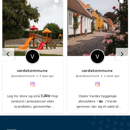
vardekommune
vardekommune
@vardekommune
3 days ago
@vardekommune
1 week ago
Leg for store og små 🛝🚒⚽ Hop
Oplev Vardes hyggelige
ombord i ambulancen eller
atmosfære ✨🏡 I Varde
brandbilen, gennemfør
gemmer der sig et væld af
balancebanen eller gyng så højt
hyggelige kroge med små
du kan. På legepladsen i
detaljer, du kan få øje på, når du
Agerbæk gemmer sig mange
går på opdagelse i byens gader.
timers leg både for de små og
#livetmodvest #viinaturen