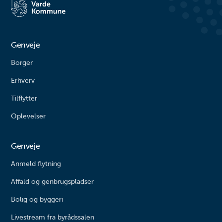
større børn. Her finder du alt fra
vipper og klatrestativ til
rutsjebane og forskellige
balanceudfordringe...
Genveje
Borger
Erhverv
Tilflytter
Oplevelser
Genveje
Anmeld flytning
Affald og genbrugspladser
Bolig og byggeri
Livestream fra byrådssalen