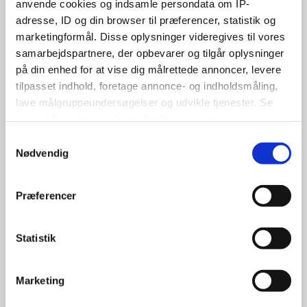
anvende cookies og indsamle persondata om IP-
Trafik, kørekort og pas
adresse, ID og din browser til præferencer, statistik og
marketingformål. Disse oplysninger videregives til vores
Pas
samarbejdspartnere, der opbevarer og tilgår oplysninger
på din enhed for at vise dig målrettede annoncer, levere
Vinter, sne og glatføre
tilpasset indhold, foretage annonce- og indholdsmåling,
lave målgruppeundersøgelser og udvikle tjenester. Se
Flextur
mere information under
indstillinger
og i vores
persondatapolitik. Du kan altid trække dit samtykke
Samtykkevalg
tilbage eller ændre indstillinger fra vores
Nødvendig
"Cookiedeklaration", eller ved at trykke på "Privacy
trigger" ikonet.
Præferencer
Hvis du tillader det, vil vi også gerne:
Indsamle præcise oplysninger om din placering,
Statistik
der kan være nøjagtig inden for få meter
Kontakt os
Identificere din enhed baseret på en scanning af
Marketing
dens unikke karakteristika (fingerprinting)
Giv et praj (fejl og mangler)
Dine valg anvendes på hele websitet.