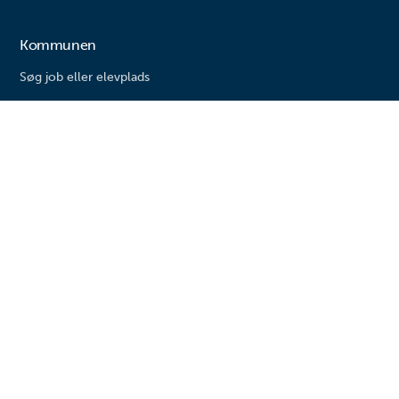
Kommunen
Søg job eller elevplads
Presse
Nyheder
Om kommunen
Varde kommune
Bytoften 2
6800 Varde
Tlf. 79 94 68 00
Email: vardekommune@varde.dk