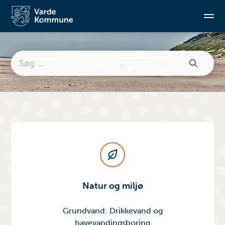
Søg
Søg
efter:
Natur og miljø
Grundvand: Drikkevand og
havevandingsboring