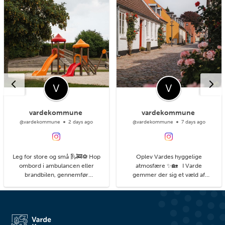
vardekommune
vardekommune
@vardekommune
2 days ago
@vardekommune
7 days ago
Leg for store og små 🛝🚒⚽ Hop
Oplev Vardes hyggelige
ombord i ambulancen eller
atmosfære ✨🏡 I Varde
brandbilen, gennemfør
gemmer der sig et væld af
balancebanen eller gyng så højt
hyggelige kroge med små
du kan. På legepladsen i
detaljer, du kan få øje på, når du
Agerbæk gemmer sig mange
går på opdagelse i byens gader.
timers leg både for de små og
#livetmodvest #viinaturen
større børn. Her finder du alt fra