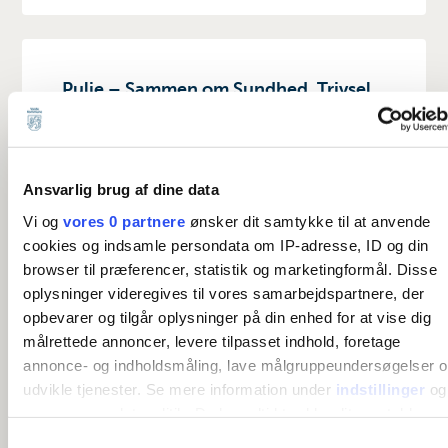
Pulje – Sammen om Sundhed, Trivsel
og Fællesskab
Puljen støtter nye initiativer, som er
Ansvarlig brug af dine data
medvirkende til at fremme sundhed, trivsel
og fællesskab lokalt i Varde Kommune.
Vi og
vores 0 partnere
ønsker dit samtykke til at anvende
cookies og indsamle persondata om IP-adresse, ID og din
Læs mere
browser til præferencer, statistik og marketingformål. Disse
oplysninger videregives til vores samarbejdspartnere, der
opbevarer og tilgår oplysninger på din enhed for at vise dig
målrettede annoncer, levere tilpasset indhold, foretage
annonce- og indholdsmåling, lave målgruppeundersøgelser 
Din vej til sundhed, trivsel og
udvikle tjenester. Se mere information under
indstillinger
og 
fællesskab
vores persondatapolitik. Du kan altid trække dit samtykke
tilbage eller ændre indstillinger fra vores "Cookiedeklaration",
Samtykkevalg