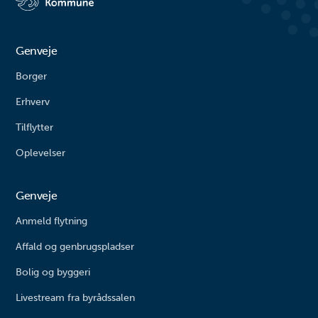
vipper og klatrestativ til
rutsjebane og forskellige
balanceudfordringe...
Genveje
Borger
Erhverv
Tilflytter
Oplevelser
Genveje
Anmeld flytning
Affald og genbrugspladser
Bolig og byggeri
Livestream fra byrådssalen