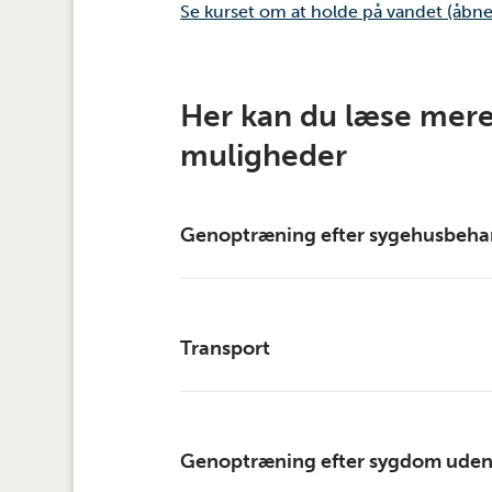
Se kurset om at holde på vandet (åbner
Her kan du læse mere
muligheder
Genoptræning efter sygehusbeha
Hvem leverer min genoptræning?
Transport
Varde Kommune vurderer om din geno
Rehabilitering, Børn & Familie, elle
eksterne leverandør på ikke kompleks
Kan jeg få transport eller transportg
Genoptræning efter sygdom uden
Hvor hurtigt får jeg et tilbud om ge
Hvis der er tale om befordring til ko