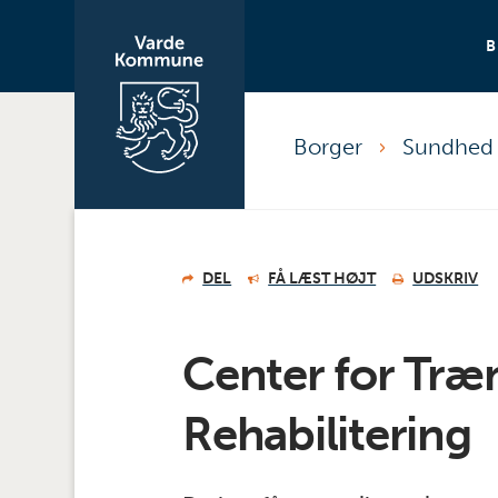
Borger
Sundhed
DEL
FÅ LÆST HØJT
UDSKRIV
Center for Træ
Rehabilitering