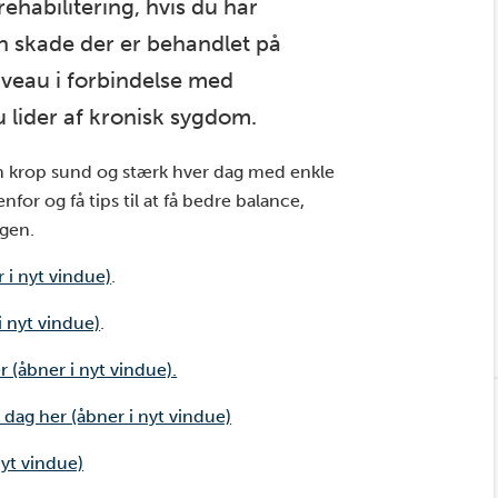
rehabilitering, hvis du har
n skade der er behandlet på
iveau i forbindelse med
u lider af kronisk sygdom.
in krop sund og stærk hver dag med enkle
for og få tips til at få bedre balance,
agen.
 i nyt vindue)
.
i nyt vindue)
.
 (åbner i nyt vindue).
dag her (åbner i nyt vindue)
nyt vindue)