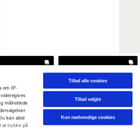
Tillad alle cookies
a om IP-
 videregives
Tillad valgte
ig målrettede
ndersøgelser
Kun nødvendige cookies
Du kan altid
d at trykke på