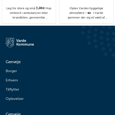
Leg for store og små 🛝🚒⚽ Hop
Oplev Vardes hyggelige
ombord i ambulancen eller
atmosfære ✨🏡 I Varde
brandbilen, gennemfør
gemmer der sig et væld af
balancebanen eller gyng så højt
hyggelige kroge med små
du kan. På legepladsen i
detaljer, du kan få øje på, når du
Agerbæk gemmer sig mange
går på opdagelse i byens gader.
timers leg både for de små og
#livetmodvest #viinaturen
større børn. Her finder du alt fra
vipper og klatrestativ til
rutsjebane og forskellige
balanceudfordringe...
Genveje
Borger
Erhverv
Tilflytter
Oplevelser
Genveje