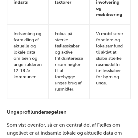
indsats
faktorer
involvering
og
mobilisering
Indsamling og
Fokus på
Vi mobiliserer
formidling af
stærke
forældre og
aktuelle og
fællesskaber
lokalsamfund
lokale data
og aktive
til aktivt at
om børn og
fritidsinteresse
skabe stærke
unge i alderen
r som nøglen
rusmiddelfri
12-18 år i
til at
fællesskaber
kommunen.
forebygge
for børn og
unges brug af
unge.
rusmidler.
Ungeprofilundersøgelsen
Som vist ovenfor, så er en central del af Fælles om
ungelivet er at indsamle lokale og aktuelle data om