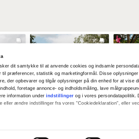
ta
ker dit samtykke til at anvende cookies og indsamle persondat
 til præferencer, statistik og marketingformål. Disse oplysninger
e, der opbevarer og tilgår oplysninger på din enhed for at vise d
t indhold, foretage annonce- og indholdsmåling, lave målgruppeu
ere information under
indstillinger
og i vores persondatapolitik. 
 eller ændre indstillinger fra vores "Cookiedeklaration", eller ve
 også gerne:
e
vardekommune
v
plysninger om din placering, der kan være nøjagtig inden for få
ek ago
@vardekommune
2 weeks ago
@vard