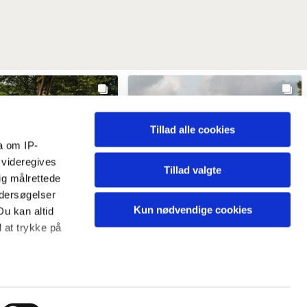
Tillad alle cookies
a om IP-
 videregives
Tillad valgte
ig målrettede
ndersøgelser
Kun nødvendige cookies
Du kan altid
d at trykke på
ardekommune
vardekommune
 meter
ekommune
2 weeks ago
@vardekommune
3 weeks ago