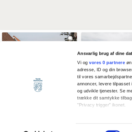
Ansvarlig brug af dine da
Vi og
vores 0 partnere
øns
adresse, ID og din browser
til vores samarbejdspartner
annoncer, levere tilpasse
og udvikle tjenester. Se m
trække dit samtykke tilbage
"Privacy trigger" ikonet.
Hvis du tillader det, vil vi
vardekommune
vardekommun
Indsamle præcise o
@vardekommune
5 days ago
@vardekommune
1 we
Samtykkevalg