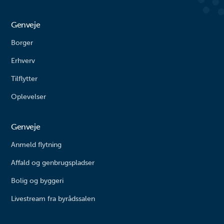
rutsjebane og forskellige
problemstillinger, afdækning af særlige udfordringer
omkring selvværd, psykiatriske vanskeligheder,
balanceudfordringe...
med mere skal du henvende dig til Børn og Families
misbrug og kriminalitet.
Genveje
Modtageteam på tlf. 7994 7828.
Borger
Erhverv
Tilflytter
Oplevelser
Genveje
Anmeld flytning
Affald og genbrugspladser
Bolig og byggeri
Livestream fra byrådssalen