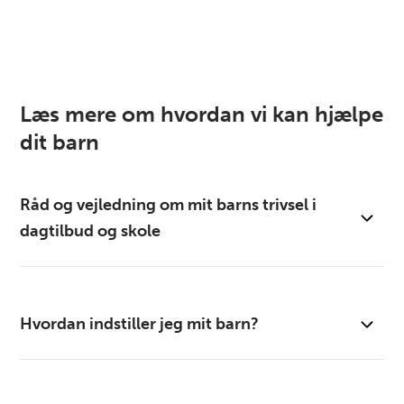
Læs mere om hvordan vi kan hjælpe
dit barn
Råd og vejledning om mit barns trivsel i
dagtilbud og skole
Varde Kommune hjælper børn og unge i alderen 0-18
Hvordan indstiller jeg mit barn?
år og deres forældre, hvis de oplever særlige
udfordringer.
Tag fat i barnets lærer eller pædagog eller
Hvis du er bekymret for dit barns trivsel og udvikling,