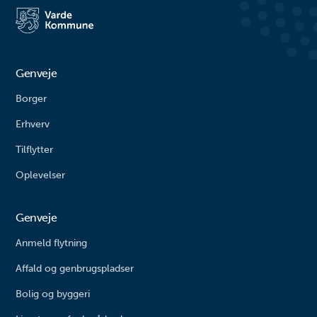
der snor sig smukt gennem
engang brugte til deres garn. I
landskabet omgivet af eng og
dag bruges de som hyggeligt
krat. Undervejs kan du være
stop, hvor du kan tage en pause
heldig at spotte det rige dyre...
og nyde din madpakk...
Genveje
Borger
Erhverv
Tilflytter
Oplevelser
Genveje
Anmeld flytning
Affald og genbrugspladser
Bolig og byggeri