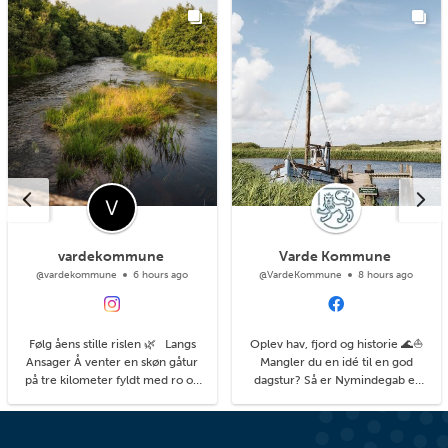
vardekommune
Varde Kommune
@vardekommune
6 hours ago
@VardeKommune
8 hours ago
Følg åens stille rislen 🌿 Langs
Oplev hav, fjord og historie 🌊⛵
Ansager Å venter en skøn gåtur
Mangler du en idé til en god
på tre kilometer fyldt med ro og
dagstur? Så er Nymindegab et
natur. Stien fører dig fra
godt bud. Her finder du blandt
Stemmeværket mod Ansager.
andet de små stråtækte Esehuse,
Her kommer du helt tæt på åen,
som fiskerne og deres hjælpere