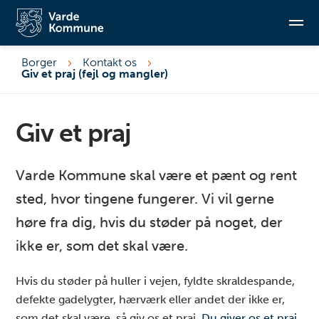
Borger
Kontakt os
Giv et praj (fejl og mangler)
Søg
Giv et praj
Varde Kommune skal være et pænt og rent
sted, hvor tingene fungerer. Vi vil gerne
høre fra dig, hvis du støder på noget, der
ikke er, som det skal være.
Hvis du støder på huller i vejen, fyldte skraldespande,
defekte gadelygter, hærværk eller andet der ikke er,
som det skal være, så giv os et praj.
Du giver os et praj