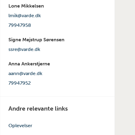
Lone Mikkelsen
lmik@varde.dk
79947958
Signe Mejstrup Sørensen
ssre@varde.dk
Anna Ankerstjerne
aann@varde.dk
79947952
Andre relevante links
Oplevelser