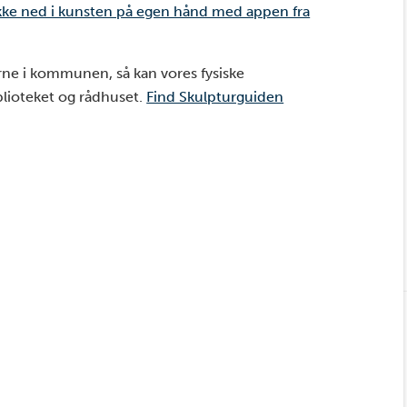
ykke ned i kunsten på egen hånd med appen fra
rne i kommunen, så kan vores fysiske
iblioteket og rådhuset.
Find Skulpturguiden