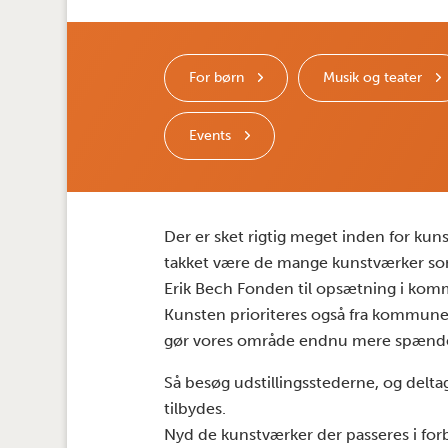
For børn
Musik og teater
Events
Der er sket rigtig meget inden for ku
takket være de mange kunstværker som
Erik Bech Fonden til opsætning i ko
Kunsten prioriteres også fra kommunens
gør vores område endnu mere spænden
Så besøg udstillingsstederne, og delt
tilbydes.
Nyd de kunstværker der passeres i forb