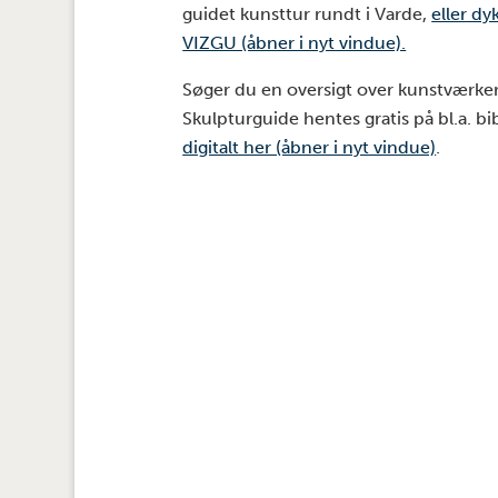
guidet kunsttur rundt i Varde,
eller d
VIZGU (åbner i nyt vindue).
Søger du en oversigt over kunstværke
Skulpturguide hentes gratis på bl.a. b
digitalt her (åbner i nyt vindue)
.