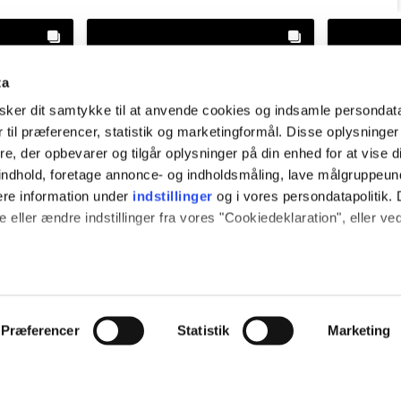
ta
ker dit samtykke til at anvende cookies og indsamle persondat
 til præferencer, statistik og marketingformål. Disse oplysninger
e, der opbevarer og tilgår oplysninger på din enhed for at vise d
t indhold, foretage annonce- og indholdsmåling, lave målgruppeu
ere information under
indstillinger
og i vores persondatapolitik. 
 eller ændre indstillinger fra vores "Cookiedeklaration", eller ve
 også gerne:
e
vardekommune
v
plysninger om din placering, der kan være nøjagtig inden for få
ek ago
@vardekommune
2 weeks ago
@vard
hed baseret på en scanning af dens unikke karakteristika (fingerpr
Præferencer
Statistik
Marketing
e websitet.
mosfære ✨🏡
En hellig kilde med fantastisk udsigt 🚰🕊️
Træk stikket m
t væld af
Mellem Sig og Karlsgårde Sø finder du
brug for e
passe vores indhold og annoncer, til at vise dig funktioner til soci