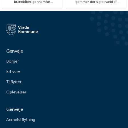
brandbilen, gennemfør
gemmer der sig et væld af
balancebanen eller gyng så højt
hyggelige kroge med små
du kan. På legepladsen i
detaljer, du kan få øje på, når du
Agerbæk gemmer sig mange
går på opdagelse i byens gader.
timers leg både for de små og
#livetmodvest #viinaturen
større børn. Her finder du alt fra
vipper og klatrestativ til
rutsjebane og forskellige
balanceudfordringe...
Genveje
Borger
Erhverv
Tilflytter
Oplevelser
Genveje
Anmeld flytning