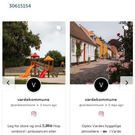
30615154
vardekommune
vardekommune
@vardekommune
3 hours ago
@vardekommune
5 days ago
Leg for store og små 🛝🚒⚽ Hop
Oplev Vardes hyggelige
ombord i ambulancen eller
atmosfære ✨🏡 I Varde