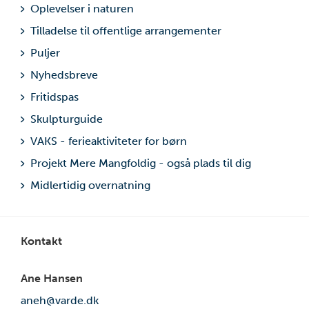
Oplevelser i naturen
Søvn og hvile: Forståelse af hvordan hvile påvirker
præstation
Tilladelse til offentlige arrangementer
Puljer
Kontaktperson:
Ulrik Liestmann,
ulli@vardeif.dk
– tlf.
31 71 19 71
Nyhedsbreve
Fritidspas
Skulpturguide
VAKS - ferieaktiviteter for børn
Projekt Mere Mangfoldig - også plads til dig
Midlertidig overnatning
Kontakt
Ane Hansen
aneh@varde.dk