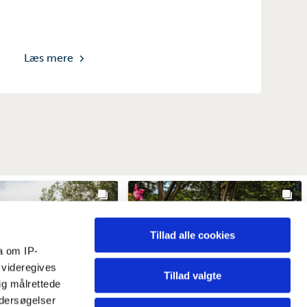
Læs mere
Tillad alle cookies
a om IP-
 videregives
Tillad valgte
ig målrettede
ndersøgelser