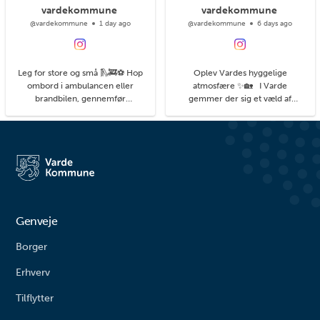
vardekommune
vardekommune
@vardekommune
1 day ago
@vardekommune
6 days ago
Leg for store og små 🛝🚒⚽ Hop
Oplev Vardes hyggelige
ombord i ambulancen eller
atmosfære ✨🏡 I Varde
brandbilen, gennemfør
gemmer der sig et væld af
balancebanen eller gyng så højt
hyggelige kroge med små
du kan. På legepladsen i
detaljer, du kan få øje på, når du
Agerbæk gemmer sig mange
går på opdagelse i byens gader.
timers leg både for de små og
#livetmodvest #viinaturen
større børn. Her finder du alt fra
vipper og klatrestativ til
rutsjebane og forskellige
balanceudfordringe...
Genveje
Borger
Erhverv
Tilflytter