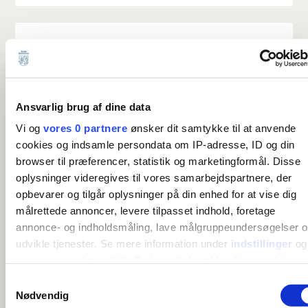
Jord
Skal du flytte jord, er din grund forurenet, skal
Ansvarlig brug af dine data
du finde ud af, hvor der er forurenet jord i
Vi og
vores 0 partnere
ønsker dit samtykke til at anvende
Varde Kommune?
cookies og indsamle persondata om IP-adresse, ID og din
browser til præferencer, statistik og marketingformål. Disse
Læs mere
oplysninger videregives til vores samarbejdspartnere, der
opbevarer og tilgår oplysninger på din enhed for at vise dig
målrettede annoncer, levere tilpasset indhold, foretage
annonce- og indholdsmåling, lave målgruppeundersøgelser 
udvikle tjenester. Se mere information under
indstillinger
og 
Varme
vores persondatapolitik. Du kan altid trække dit samtykke
tilbage eller ændre indstillinger fra vores "Cookiedeklaration",
Samtykkevalg
Varde Kommune arbejder for at sikre stabil
eller ved at trykke på "Privacy trigger" ikonet.
Nødvendig
og bæredygtig varme til flest mulige borgere i