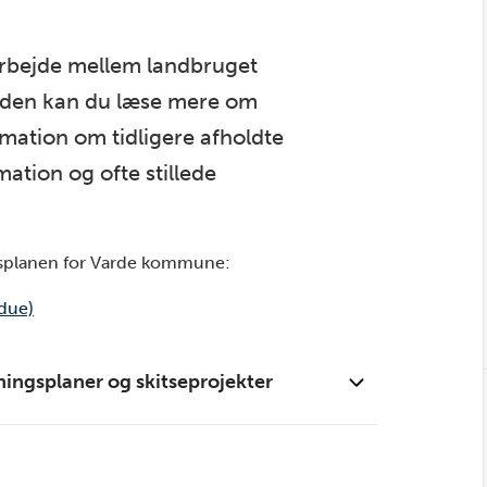
rbejde mellem landbruget
iden kan du læse mere om
rmation om tidligere afholdte
ation og ofte stillede
gsplanen for Varde kommune:
due)
ingsplaner og skitseprojekter
ægningsplaner og skitseprojekter