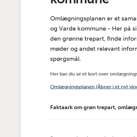
Omlægningsplanen er et sama
og Varde kommune - Her på s
den grønne trepart, finde info
møder og andet relevant inform
spørgsmål.
Her kan du se et kort over omlægnin
Omlægningsplanen (Åbner i et nyt vin
Faktaark om grøn trepart, omlægn
Her kan du læse om grøn trepart, oml