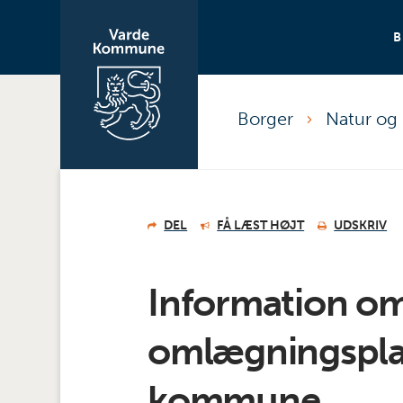
Borger
Natur og 
DEL
FÅ LÆST HØJT
UDSKRIV
Information o
omlægningspla
kommune