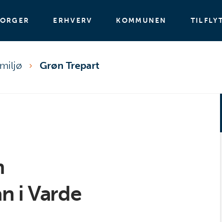
BORGER
ERHVERV
KOMMUNEN
TILFLY
miljø
Grøn Trepart
m
n i Varde