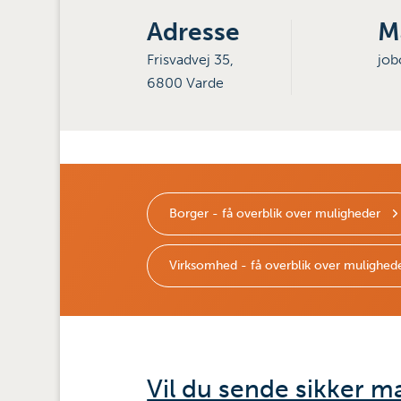
Adresse
M
Frisvadvej 35,
job
6800 Varde
Borger - få overblik over muligheder
Virksomhed - få overblik over mulighed
Vil du sende sikker ma