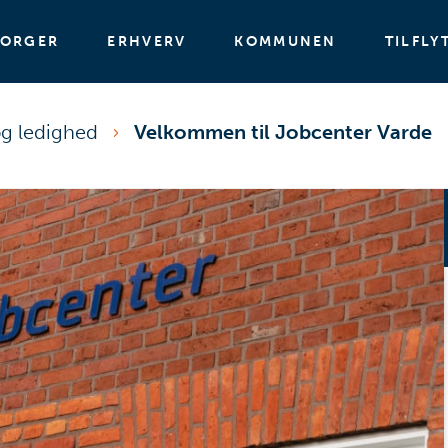
BORGER
ERHVERV
KOMMUNEN
TILFLY
og ledighed
Velkommen til Jobcenter Varde