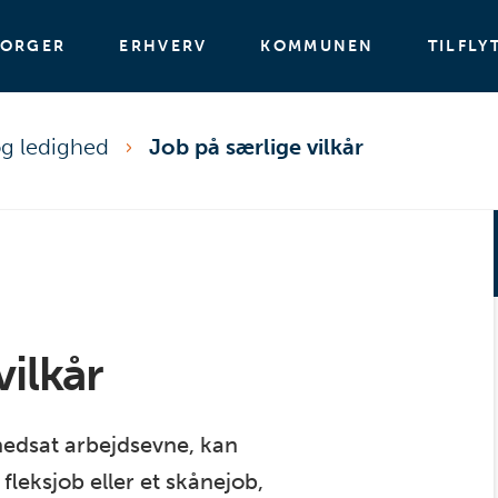
BORGER
ERHVERV
KOMMUNEN
TILFLY
og ledighed
Job på særlige vilkår
vilkår
nedsat arbejdsevne, kan
leksjob eller et skånejob,