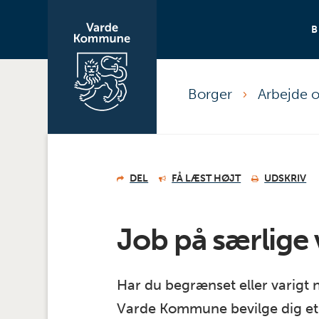
Borger
Arbejde 
DEL
FÅ LÆST HØJT
UDSKRIV
Job på særlige 
Har du begrænset eller varigt 
Varde Kommune bevilge dig et f