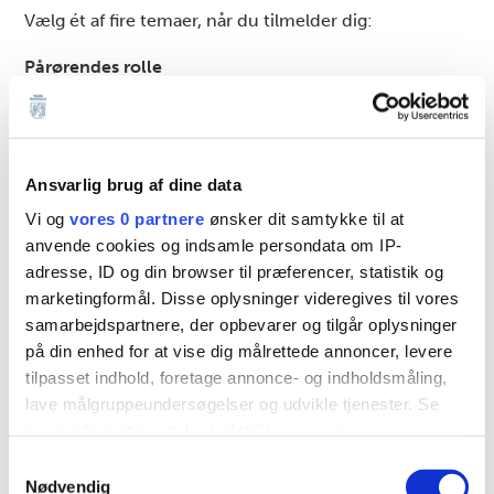
Vælg ét af fire temaer, når du tilmelder dig:
Pårørendes rolle
Hvilke muligheder og udfordringer oplever
pårørende, og hvordan kan samarbejdet styrkes?
Frivilliges rolle
Ansvarlig brug af dine data
Vi og
vores 0 partnere
ønsker dit samtykke til at
Hvordan kan frivillige gøre en forskel?
anvende cookies og indsamle persondata om IP-
adresse, ID og din browser til præferencer, statistik og
Civilorganisationers rolle
marketingformål. Disse oplysninger videregives til vores
Hvordan kan civilorganisationer bidrage?
samarbejdspartnere, der opbevarer og tilgår oplysninger
på din enhed for at vise dig målrettede annoncer, levere
Lokalsamfundets rolle
tilpasset indhold, foretage annonce- og indholdsmåling,
lave målgruppeundersøgelser og udvikle tjenester. Se
Hvordan kan lokalsamfund skabe fællesskaber, der
mere information under
indstillinger
og i vores
styrker trivsel, deltagelse og livskvalitet for ældre?
persondatapolitik. Du kan altid trække dit samtykke
Samtykkevalg
Det praktiske om borgerworkshoppen
tilbage eller ændre indstillinger fra vores
Nødvendig