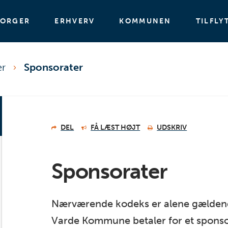
BORGER
ERHVERV
KOMMUNEN
TILFLY
er
Sponsorater
DEL
FÅ LÆST HØJT
UDSKRIV
Sponsorater
Nærværende kodeks er alene gældende
Varde Kommune betaler for et spons