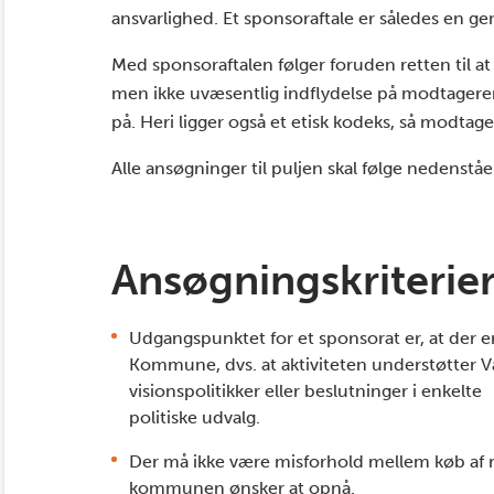
ansvarlighed. Et sponsoraftale er således en ge
Med sponsoraftalen følger foruden retten til a
men ikke uvæsentlig indflydelse på modtageren
på. Heri ligger også et etisk kodeks, så modta
Alle ansøgninger til puljen skal følge nedenståe
Ansøgningskriterie
Udgangspunktet for et sponsorat er, at der e
Kommune, dvs. at aktiviteten understøtter 
visionspolitikker eller beslutninger i enkelte
politiske udvalg.
Der må ikke være misforhold mellem køb af 
kommunen ønsker at opnå.