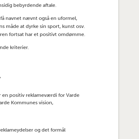
nsidig bebyrdende aftale.
t få navnet nævnt også en uformel,
s måde at dyrke sin sport, kunst osv.
geren fortsat har et positivt omdømme.
nde kriterier.
r
r en positiv reklameværdi for Varde
Varde Kommunes vision,
reklameydelser og det formål