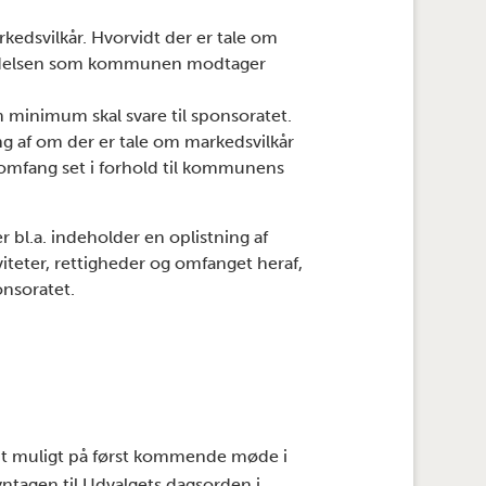
kedsvilkår. Hvorvidt der er tale om
dydelsen som kommunen modtager
m minimum skal svare til sponsoratet.
ng af om der er tale om markedsvilkår
 omfang set i forhold til kommunens
er bl.a. indeholder en oplistning af
viteter, rettigheder og omfanget heraf,
nsoratet.
idt muligt på først kommende møde i
ntagen til Udvalgets dagsorden i