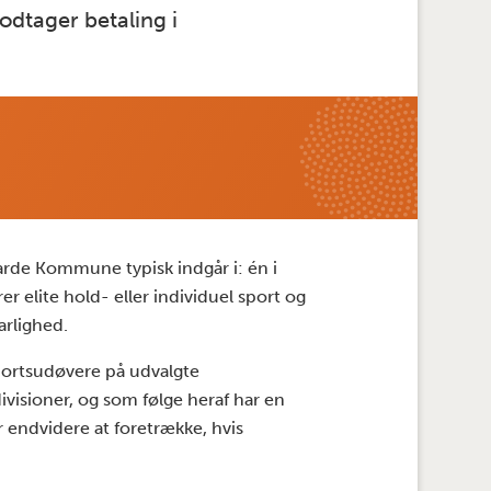
dtager betaling i
Varde Kommune typisk indgår i: én i
r elite hold- eller individuel sport og
arlighed.
sportsudøvere på udvalgte
ivisioner, og som følge heraf har en
r endvidere at foretrække, hvis