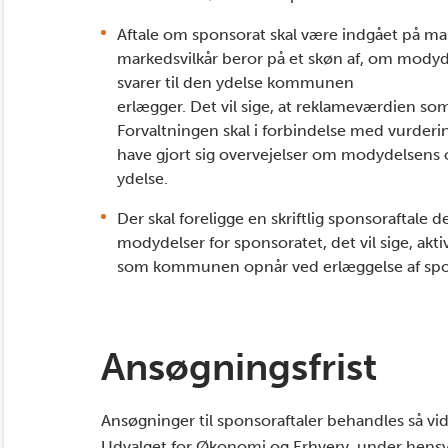
Aftale om sponsorat skal være indgået på mar
markedsvilkår beror på et skøn af, om mo
svarer til den ydelse kommunen
erlægger. Det vil sige, at reklameværdien so
Forvaltningen skal i forbindelse med vurderi
have gjort sig overvejelser om modydelsens
ydelse.
Der skal foreligge en skriftlig sponsoraftale d
modydelser for sponsoratet, det vil sige, akti
som kommunen opnår ved erlæggelse af spo
Ansøgningsfrist
Ansøgninger til sponsoraftaler behandles så v
Udvalget for Økonomi og Erhverv, under hensy