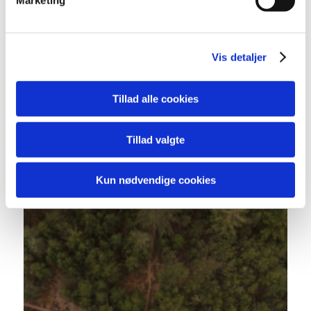
Marketing
dens unikke karakteristika (fingerprinting)
Dine valg anvendes på hele websitet.
Vis detaljer
Vi bruger cookies til at tilpasse vores indhold og
annoncer, til at vise dig funktioner til sociale medier og til
at analysere vores trafik. Vi deler også oplysninger om
Tillad alle cookies
21. maj 2025
din brug af vores hjemmeside med vores partnere inden
Ekstraordinært byrådsmøde 20. maj
for sociale medier, annonceringspartnere og
2025
Tillad valgte
analysepartnere. Vores partnere kan kombinere disse
data med andre oplysninger, du har givet dem, eller som
de har indsamlet fra din brug af deres tjenester.
Kun nødvendige cookies