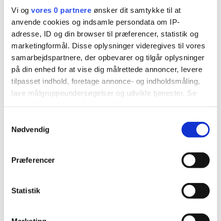
Vi og
vores 0 partnere
ønsker dit samtykke til at
anvende cookies og indsamle persondata om IP-
adresse, ID og din browser til præferencer, statistik og
marketingformål. Disse oplysninger videregives til vores
samarbejdspartnere, der opbevarer og tilgår oplysninger
3. juni 2025
på din enhed for at vise dig målrettede annoncer, levere
Flagdag i Varde 5. september 2025
tilpasset indhold, foretage annonce- og indholdsmåling,
lave målgruppeundersøgelser og udvikle tjenester. Se
mere information under
indstillinger
og i vores
persondatapolitik. Du kan altid trække dit samtykke
Samtykkevalg
tilbage eller ændre indstillinger fra vores
Nødvendig
"Cookiedeklaration", eller ved at trykke på "Privacy
trigger" ikonet.
Præferencer
Hvis du tillader det, vil vi også gerne:
Indsamle præcise oplysninger om din placering,
Statistik
der kan være nøjagtig inden for få meter
Identificere din enhed baseret på en scanning af