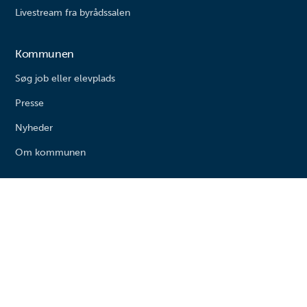
Livestream fra byrådssalen
Kommunen
Søg job eller elevplads
Presse
Nyheder
Om kommunen
Varde kommune
Bytoften 2
6800 Varde
Tlf. 79 94 68 00
Email: vardekommune@varde.dk