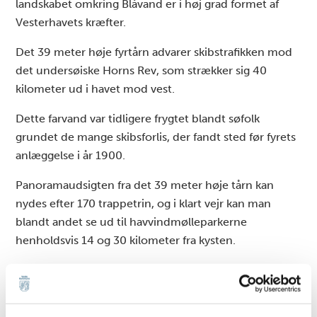
landskabet omkring Blåvand er i høj grad formet af
Vesterhavets kræfter.
Det 39 meter høje fyrtårn advarer skibstrafikken mod
det undersøiske Horns Rev, som strækker sig 40
kilometer ud i havet mod vest.
Dette farvand var tidligere frygtet blandt søfolk
grundet de mange skibsforlis, der fandt sted før fyrets
anlæggelse i år 1900.
Panoramaudsigten fra det 39 meter høje tårn kan
nydes efter 170 trappetrin, og i klart vejr kan man
blandt andet se ud til havvindmølleparkerne
henholdsvis 14 og 30 kilometer fra kysten.
Blåvandshuk Fyr er i dag et vartegn for lokalområdet
og en fredet bygning.
Lyset fra fyrtårnet kan ses hele 42 kilometer væk og