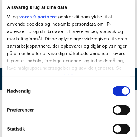
bruges stadig til at advare søfarende mod Horns
Ansvarlig brug af dine data
Rev.
Vi og
vores 0 partnere
ønsker dit samtykke til at
anvende cookies og indsamle persondata om IP-
Fyrmesterboligen ved siden af fyret huser i dag
adresse, ID og din browser til præferencer, statistik og
turistinformation samt en ny udstilling om Horns
marketingformål. Disse oplysninger videregives til vores
Rev.
samarbejdspartnere, der opbevarer og tilgår oplysninger
på din enhed for at vise dig målrettede annoncer, levere
tilpasset indhold, foretage annonce- og indholdsmåling,
lave målgruppeundersøgelser og udvikle tjenester. Se
mere information under
indstillinger
og i vores
Blåvandshuk Fyr
persondatapolitik. Du kan altid trække dit samtykke
Samtykkevalg
tilbage eller ændre indstillinger fra vores
Nødvendig
"Cookiedeklaration", eller ved at trykke på "Privacy
Kontakt
trigger" ikonet.
Præferencer
Blåvandshuk Fyr
Hvis du tillader det, vil vi også gerne:
Fyrvej 106, 6857 Blåvand
Indsamle præcise oplysninger om din placering,
Statistik
der kan være nøjagtig inden for få meter