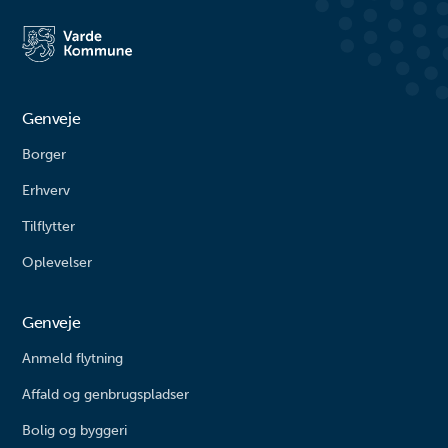
Agerbæk gemmer sig mange
går på opdagelse i byens gader.
timers leg både for de små og
#livetmodvest #viinaturen
større børn. Her finder du alt fra
vipper og klatrestativ til
rutsjebane og forskellige
balanceudfordringe...
Genveje
Borger
Erhverv
Tilflytter
Oplevelser
Genveje
Anmeld flytning
Affald og genbrugspladser
Bolig og byggeri