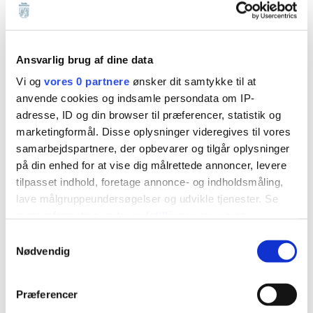
Ansvarlig brug af dine data
Vi og
vores 0 partnere
ønsker dit samtykke til at
anvende cookies og indsamle persondata om IP-
Anden del:
adresse, ID og din browser til præferencer, statistik og
marketingformål. Disse oplysninger videregives til vores
Accepter
Statistikker,
cookies for at se denne
samarbejdspartnere, der opbevarer og tilgår oplysninger
venligst
marketing
video.
på din enhed for at vise dig målrettede annoncer, levere
tilpasset indhold, foretage annonce- og indholdsmåling,
lave målgruppeundersøgelser og udvikle tjenester. Se
mere information under
indstillinger
og i vores
persondatapolitik. Du kan altid trække dit samtykke
Samtykkevalg
tilbage eller ændre indstillinger fra vores
Nødvendig
"Cookiedeklaration", eller ved at trykke på "Privacy
trigger" ikonet.
Præferencer