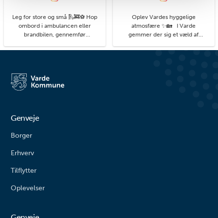
Leg for store og små 🛝🚒⚽ Hop
Oplev Vardes hyggelige
ombord i ambulancen eller
atmosfære ✨🏡 I Varde
brandbilen, gennemfør
gemmer der sig et væld af
balancebanen eller gyng så højt
hyggelige kroge med små
du kan. På legepladsen i
detaljer, du kan få øje på, når du
Agerbæk gemmer sig mange
går på opdagelse i byens gader.
timers leg både for de små og
#livetmodvest #viinaturen
større børn. Her finder du alt fra
vipper og klatrestativ til
rutsjebane og forskellige
balanceudfordringe...
Genveje
Borger
Erhverv
Tilflytter
Oplevelser
Genveje