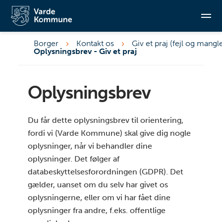
Hvem er dataansvarlig og hvordan kommer du i
kontakt
Hvordan kontakter du vores
Borger
Kontakt os
Giv et praj (fejl og mangl
databeskyttelsesrådgiver
Oplysningsbrev - Giv et praj
Søg
Hvad er formålet med, og lovgrundlaget for vores
behandling af dine personoplysning
Oplysningsbrev
Hvilke personoplysninger behandler vi
Hvem modtager dine personoplysninger
Du får dette oplysningsbrev til orientering,
Overførelse af dine personoplysninger til
tredjelande
fordi vi (Varde Kommune) skal give dig nogle
oplysninger, når vi behandler dine
Hvor længe opbevarer vi dine personoplysninger
oplysninger. Det følger af
Profilering/fuldautomatiske afgørelser
databeskyttelsesforordningen (GDPR). Det
Du har ret til at trække dit samtykke tilbage
gælder, uanset om du selv har givet os
Dine databeskyttelsesretlige rettigheder
oplysningerne, eller om vi har fået dine
oplysninger fra andre, f.eks. offentlige