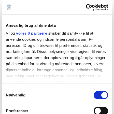
nødvendig i forhold til formålet med
behandlingen af dine personoplysninger.
Ansvarlig brug af dine data
Overførelse af dine
Vi og
vores 0 partnere
ønsker dit samtykke til at
anvende cookies og indsamle persondata om IP-
personoplysninger til
adresse, ID og din browser til præferencer, statistik og
tredjelande
marketingformål. Disse oplysninger videregives til vores
samarbejdspartnere, der opbevarer og tilgår oplysninger
på din enhed for at vise dig målrettede annoncer, levere
Vi overfører ikke dine personoplysninger til
tilpasset indhold, foretage annonce- og indholdsmåling,
modtagere i lande uden for EU/EØS
lave målgruppeundersøgelser og udvikle tjenester. Se
(tredjeland).
mere information under
indstillinger
og i vores
persondatapolitik. Du kan altid trække dit samtykke
Samtykkevalg
tilbage eller ændre indstillinger fra vores
Nødvendig
"Cookiedeklaration", eller ved at trykke på "Privacy
Hvor længe
trigger" ikonet.
Præferencer