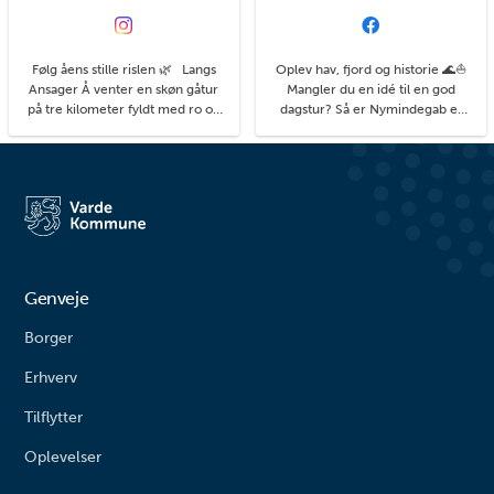
Følg åens stille rislen 🌿 Langs
Oplev hav, fjord og historie 🌊⛵
Ansager Å venter en skøn gåtur
Mangler du en idé til en god
på tre kilometer fyldt med ro og
dagstur? Så er Nymindegab et
natur. Stien fører dig fra
godt bud. Her finder du blandt
Stemmeværket mod Ansager.
andet de små stråtækte Esehuse,
Her kommer du helt tæt på åen,
som fiskerne og deres hjælpere
der snor sig smukt gennem
engang brugte til deres garn. I
landskabet omgivet af eng og
dag bruges de som hyggeligt
krat. Undervejs kan du være
stop, hvor du kan tage en pause
heldig at spotte det rige dyre...
og nyde din madpakk...
Genveje
Borger
Erhverv
Tilflytter
Oplevelser