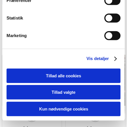
foreningen.
Præferencer
Hvis du tillader det, vil vi også gerne:
Der kan ikke bookes lokaler i sommerferien
Indsamle præcise oplysninger om din placering,
Statistik
eller i helligdagsferierne, dog undtaget
der kan være nøjagtig inden for få meter
overnatninger i forbindelse med stævner.
Identificere din enhed baseret på en scanning af
Marketing
dens unikke karakteristika (fingerprinting)
Dine valg anvendes på hele websitet.
Vis detaljer
Vi bruger cookies til at tilpasse vores indhold og
annoncer, til at vise dig funktioner til sociale medier og til
at analysere vores trafik. Vi deler også oplysninger om
Tillad alle cookies
din brug af vores hjemmeside med vores partnere inden
for sociale medier, annonceringspartnere og
Tillad valgte
analysepartnere. Vores partnere kan kombinere disse
data med andre oplysninger, du har givet dem, eller som
de har indsamlet fra din brug af deres tjenester.
Kun nødvendige cookies