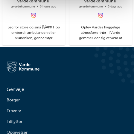
vardekommune
vardekommune
@vardekommune
6 hours ago
@vardekommune
6 days ago
Leg for store og små 🛝🚒⚽ Hop
Oplev Vardes hyggelige
ombord i ambulancen eller
atmosfære ✨🏡 I Varde
brandbilen, gennemfør
gemmer der sig et væld af
balancebanen eller gyng så højt
hyggelige kroge med små
du kan. På legepladsen i
detaljer, du kan få øje på, når du
Agerbæk gemmer sig mange
går på opdagelse i byens gader.
timers leg både for de små og
#livetmodvest #viinaturen
større børn. Her finder du alt fra
vipper og klatrestativ til
rutsjebane og forskellige
balanceudfordringe...
Genveje
Borger
Erhverv
Tilflytter
Oplevelser