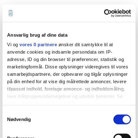
Der skal udleveres nøgle til foreningen
(hvis de ikke har en i forvejen) så de selv
kan låse sig ind og låse efter sig (foreningen
har ansvaret for at dette sker)
Ansvarlig brug af dine data
Der skal sørges for lys (hvis dette er CTS
Vi og
vores 0 partnere
ønsker dit samtykke til at
styret)
anvende cookies og indsamle persondata om IP-
adresse, ID og din browser til præferencer, statistik og
Ved overnatninger skal der sættes varme
marketingformål. Disse oplysninger videregives til vores
på i den periode overnatningen foregår
samarbejdspartnere, der opbevarer og tilgår oplysninger
på din enhed for at vise dig målrettede annoncer, levere
Serviceleder/-medarbejder skal ikke stå til
tilpasset indhold, foretage annonce- og indholdsmåling,
rådighed for foreningen, med mindre der
lave målgruppeundersøgelser og udvikle tjenester. Se
er en alvor fejl/skade på skolen/lokalet som
mere information under
indstillinger
og i vores
skal afhjælpes med det samme.
persondatapolitik. Du kan altid trække dit samtykke
Samtykkevalg
Vigtige informationer til foreningerne
tilbage eller ændre indstillinger fra vores
Nødvendig
/gennemgang af skolen i forbindelse med
"Cookiedeklaration", eller ved at trykke på "Privacy
overnatninger skal aftales i god tid med
trigger" ikonet.