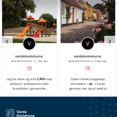
vardekommune
vardekommune
@vardekommune
1 day ago
@vardekommune
6 days ago
Leg for store og små 🛝🚒⚽ Hop
Oplev Vardes hyggelige
ombord i ambulancen eller
atmosfære ✨🏡 I Varde
brandbilen, gennemfør
gemmer der sig et væld af
balancebanen eller gyng så højt
hyggelige kroge med små
du kan. På legepladsen i
detaljer, du kan få øje på, når du
Agerbæk gemmer sig mange
går på opdagelse i byens gader.
timers leg både for de små og
#livetmodvest #viinaturen
større børn. Her finder du alt fra
vipper og klatrestativ til