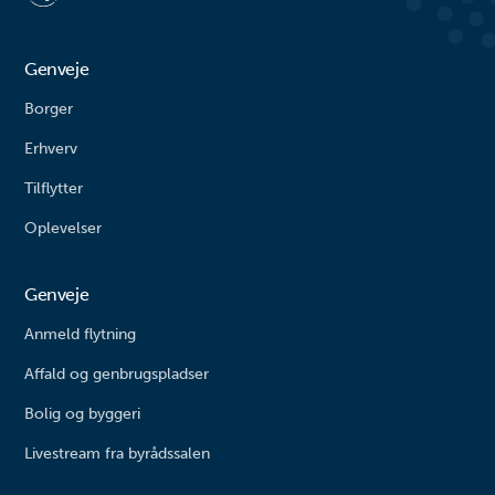
rutsjebane og forskellige
balanceudfordringe...
Genveje
Borger
Erhverv
Tilflytter
Oplevelser
Genveje
Anmeld flytning
Affald og genbrugspladser
Bolig og byggeri
Livestream fra byrådssalen