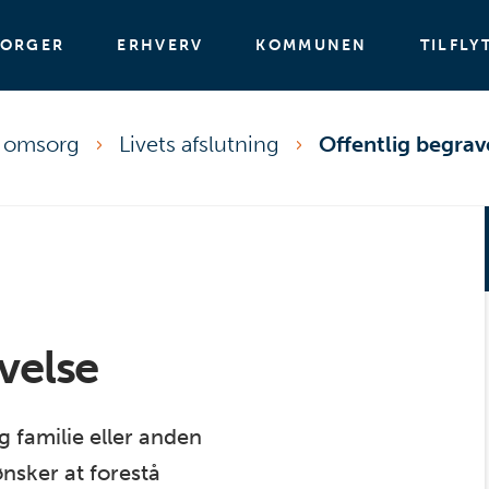
BORGER
ERHVERV
KOMMUNEN
TILFLY
g omsorg
Livets afslutning
Offentlig begrav
velse
g familie eller anden
nsker at forestå