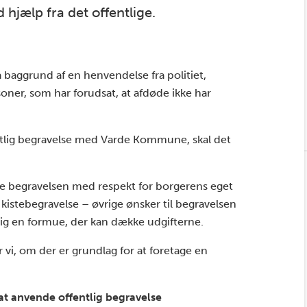
hjælp fra det offentlige.
å baggrund af en henvendelse fra politiet,
ner, som har forudsat, at afdøde ikke har
entlig begravelse med Varde Kommune, skal det
re begravelsen med respekt for borgerens eget
kistebegravelse – øvrige ønsker til begravelsen
 sig en formue, der kan dække udgifterne.
i, om der er grundlag for at foretage en
at anvende offentlig begravelse