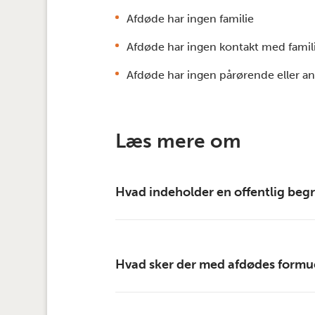
Afdøde har ingen familie
Afdøde har ingen kontakt med famil
Afdøde har ingen pårørende eller andr
Læs mere om
Hvad indeholder en offentlig beg
Hvad sker der med afdødes formu
Afhentning af afdøde på sygehus ell
Bedemandens praktiske og administr