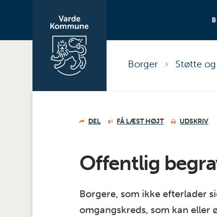
Borger
Støtte o
DEL
FÅ LÆST HØJT
UDSKRIV
Offentlig begra
Borgere, som ikke efterlader si
omgangskreds, som kan eller ø