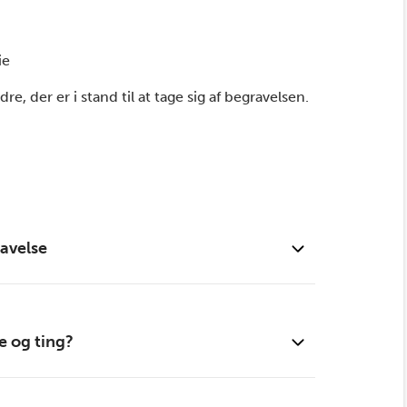
ie
e, der er i stand til at tage sig af begravelsen.
ravelse
e og ting?
er dødssted
ative arbejde