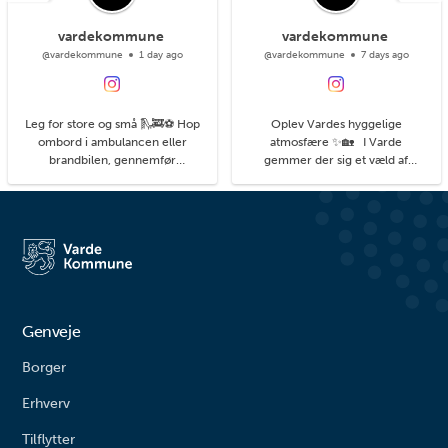
vardekommune
vardekommune
@vardekommune
1 day ago
@vardekommune
7 days ago
Leg for store og små 🛝🚒⚽ Hop
Oplev Vardes hyggelige
ombord i ambulancen eller
atmosfære ✨🏡 I Varde
brandbilen, gennemfør
gemmer der sig et væld af
balancebanen eller gyng så højt
hyggelige kroge med små
du kan. På legepladsen i
detaljer, du kan få øje på, når du
Agerbæk gemmer sig mange
går på opdagelse i byens gader.
timers leg både for de små og
#livetmodvest #viinaturen
større børn. Her finder du alt fra
vipper og klatrestativ til
rutsjebane og forskellige
balanceudfordringe...
Genveje
Borger
Erhverv
Tilflytter