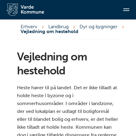
Generelle regler
Hvornår er dyreholdet erhvervsmæssigt?
For ikke erhvervsmæssigt hestehold gælder
Erhverv
Landbrug
Dyr og bygninger
Vejledning om hestehold
For erhvervsmæssigt hestehold gælder
Søg
Anmeldelse af hestehold, husdyranlæg og
gødningsopbevaringsanlæg
Vejledning om
Ansøgning om miljøtilladelse
hestehold
Stalde
Læskure
Heste hører til på landet. Det er ikke tilladt at
Gødning
holde heste i byzone og i
Etablering, udvidelse og ændring af stalde, læskure,
sommerhusområder. I områder i landzone,
opbevaringsanlæg til husdyrgødning, folde,
der ved lokalplan er udlagt til boligformål
fodertrug, vandtrug og lign.
eller til blandet bolig og erhverv, er det heller
Brugerbetaling
ikke tilladt at holde heste. Kommunen kan
Spørgsmål
dog i særlige tilfælde dispensere fra reglerne.