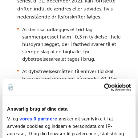
senest d. 31. december 2021, kan fortsætte
driften indtil de ændres eller udvides, hvis
nedenstående driftsforskrifter følges:
At der skal udlægges et tørt lag
sammenpresset halm i 0,3 m tykkelse i hele
husdyranlægget, der i fasthed svarer til et
stempelslag af en bigballe, før
dybstrøelsesarealet tages i brug.
At dybstrøelsesmåtten til enhver tid skal
have en tørstofprocent på mindst 30. Der
skal løbende tilføres strømængder, der
sikrer en tør og ren overflade for dyrene på
dybstrøelsen. Hvis der anvendes der andre
typer strøelse end halm, skal den samlede
Ansvarlig brug af dine data
sugeevne af denne kunne opveje effekten
Vi og
vores 0 partnere
ønsker dit samtykke til at
fra halm.
anvende cookies og indsamle persondata om IP-
adresse, ID og din browser til præferencer, statistik og
At hvis dyrene er på stald mere end