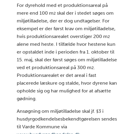
For dyrehold med et produktionsareal på
mere end 100 m
skal der i stedet søges om
2
miljøtilladelse, der er dog undtagelser. For
eksempel er der først krav om miljøtilladelse,
hvis produktionsarealet overstiger 200 m
2
alene med heste. I tilfælde hvor hestene kun
er opstaldet inde i perioden fra 1. oktober til
15. maj, skal der først søges om miljøtilladelse
ved et produktionsareal på 300 m
.
2
Produktionsarealet er det areal i fast
placerede læskure og stalde, hvor dyrene kan
opholde sig og har mulighed for at afsætte
gødning.
Ansøgning om miljøtilladelse skal jf. §3 i
husdyrgodkendelsesbekendtgørelsen sendes
til Varde Kommune via