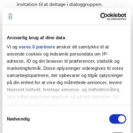
invitation til at deltage i dialoggruppen.
Valg af
Ansvarlig brug af dine data
lokalsamfundskonsulent
Vi og
vores 0 partnere
ønsker dit samtykke til at
anvende cookies og indsamle persondata om IP-
Når dialoggruppen er dannet, vælger
adresse, ID og din browser til præferencer, statistik og
gruppen selv en lokalsamfundskonsulent.
marketingformål. Disse oplysninger videregives til vores
samarbejdspartnere, der opbevarer og tilgår oplysninger
Kommunen faciliterer samtaler med
på din enhed for at vise dig målrettede annoncer, levere
relevante konsulenter og deltager som
tilpasset indhold, foretage annonce- og indholdsmåling,
observatør.
lave målgruppeundersøgelser og udvikle tjenester. Se
mere information under
indstillinger
og i vores
persondatapolitik. Du kan altid trække dit samtykke
Samtykkevalg
Repræsentativitet
tilbage eller ændre indstillinger fra vores
Nødvendig
"Cookiedeklaration", eller ved at trykke på "Privacy
trigger" ikonet.