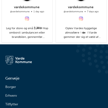
vardekommune
vardekommune
@vardekommune
1 day ago
@vardekommune
7 days ago
Leg for store og små 🛝🚒⚽ Hop
Oplev Vardes hyggelige
ombord i ambulancen eller
atmosfære ✨🏡 I Varde
brandbilen, gennemfør
gemmer der sig et væld af
balancebanen eller gyng så højt
hyggelige kroge med små
du kan. På legepladsen i
detaljer, du kan få øje på, når du
Agerbæk gemmer sig mange
går på opdagelse i byens gader.
timers leg både for de små og
#livetmodvest #viinaturen
større børn. Her finder du alt fra
vipper og klatrestativ til
rutsjebane og forskellige
balanceudfordringe...
Genveje
Borger
Erhverv
Tilflytter