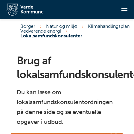
Dannelse af dialoggruppe
Sådan dannes dialoggruppen
Valg af lokalsamfundskonsulent
Borger
Natur og miljø
Klimahandlingsplan
Vedvarende energi
Repræsentativitet
Søg
Lokalsamfundskonsulenter
Evaluering
Aktuelle opgaver i udbud
Brug af
lokalsamfundskonsulent
Du kan læse om
lokalsamfundskonsulentordningen
på denne side og se eventuelle
opgaver i udbud.