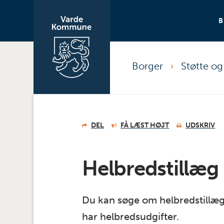
Borger
Støtte o
DEL
FÅ LÆST HØJT
UDSKRIV
Helbredstillæg
Du kan søge om helbredstillæg,
har helbredsudgifter.