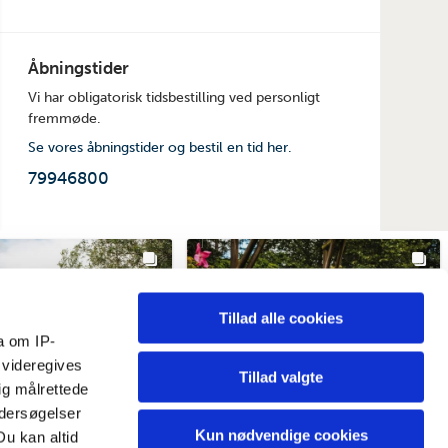
Åbningstider
Vi har obligatorisk tidsbestilling ved personligt
fremmøde.
Se vores åbningstider og bestil en tid her.
79946800
Tillad alle cookies
a om IP-
 videregives
Tillad valgte
ig målrettede
ndersøgelser
Kun nødvendige cookies
Du kan altid