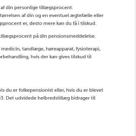
af din personlige tillægsprocent.
størrelsen af din og en eventuel ægtefælle eller
sprocent er, desto mere kan du få i tilskud.
e tillægsprocent på din pensionsmeddelelse.
l medicin, tandlæge, høreapparat, fysioterapi,
behandling, hvis der kan gives tilskud til
s du er folkepensionist eller, hvis du er blevet
03. Det udvidede helbredstillæg bidrager til