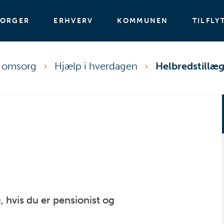
BORGER
ERHVERV
KOMMUNEN
TILFLY
g omsorg
Hjælp i hverdagen
Helbredstillæ
 hvis du er pensionist og