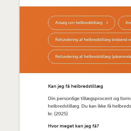
Ansøg om helbredstillæg
An
Refundering af helbredstillæg (indsend 
Refundering af helbredstillæg (pårørend
Kan jeg få helbredstillæg
Din personlige tillægsprocent og formu
helbredstillæg. Du kan ikke få helbreds
kr. (2025)
Hvor meget kan jeg få?