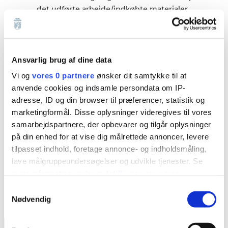
det udførte arbejde/indkøbte materialer
lydende på maksimalt det bevilligede
tilskud. Alternativt skal der vedlægges et
regnskab med bilag, inden tilskuddet kan
udbetales.
Ansvarlig brug af dine data
Vi og
vores 0 partnere
ønsker dit samtykke til at
Der udbetales maksimalt det godkendte
anvende cookies og indsamle persondata om IP-
beløb, som fremgår af den endelige
adresse, ID og din browser til præferencer, statistik og
godkendte ansøgning. I tilfælde af, at det
marketingformål. Disse oplysninger videregives til vores
udførte arbejde bliver billigere end ansøgt,
samarbejdspartnere, der opbevarer og tilgår oplysninger
udbetales et beløb svarende til den
på din enhed for at vise dig målrettede annoncer, levere
endelige regning.
tilpasset indhold, foretage annonce- og indholdsmåling,
lave målgruppeundersøgelser og udvikle tjenester. Se
mere information under
indstillinger
og i vores
Øvrige
persondatapolitik. Du kan altid trække dit samtykke
Samtykkevalg
tilbage eller ændre indstillinger fra vores
Nødvendig
tilskudsordninger
"Cookiedeklaration", eller ved at trykke på "Privacy
trigger" ikonet.