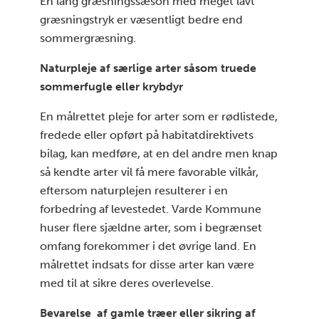
En lang græsningssæson med meget lavt
græsningstryk er væsentligt bedre end
sommergræsning.
Naturpleje af særlige arter såsom truede
sommerfugle eller krybdyr
En målrettet pleje for arter som er rødlistede,
fredede eller opført på habitatdirektivets
bilag, kan medføre, at en del andre men knap
så kendte arter vil få mere favorable vilkår,
eftersom naturplejen resulterer i en
forbedring af levestedet. Varde Kommune
huser flere sjældne arter, som i begrænset
omfang forekommer i det øvrige land. En
målrettet indsats for disse arter kan være
med til at sikre deres overlevelse.
Bevarelse af gamle træer eller sikring af