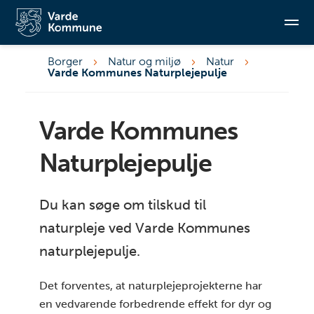
Hvad kan der søges tilskud til?
Hvor mange midler er der i puljen?
Hvem kan søge?
Borger
Natur og miljø
Natur
Varde Kommunes Naturplejepulje
Er der en ansøgningsfrist?
Søg
Hvilke krav skal projektet leve op til?
Hvad ydes der ikke tilskud til?
Varde Kommunes
Hvordan udvælger vi projekterne?
Naturplejepulje
Økonomisk ansvar og udbetaling?
Øvrige tilskudsordninger
Du kan søge om tilskud til
Uddybende redegørelse for prioritering af de
naturpleje ved Varde Kommunes
enkelte projektansøgninger
Søg om tilskud her
naturplejepulje.
Det forventes, at naturplejeprojekterne har
en vedvarende forbedrende effekt for dyr og