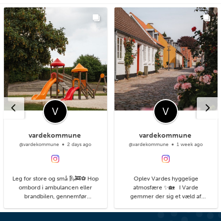
vardekommune
vardekommune
@vardekommune
2 days ago
@vardekommune
1 week ago
Leg for store og små 🛝🚒⚽ Hop
Oplev Vardes hyggelige
ombord i ambulancen eller
atmosfære ✨🏡 I Varde
brandbilen, gennemfør
gemmer der sig et væld af
balancebanen eller gyng så højt
hyggelige kroge med små
du kan. På legepladsen i
detaljer, du kan få øje på, når du