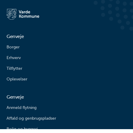
Agerbæk gemmer sig mange
går på opdagelse i byens gader.
timers leg både for de små og
#livetmodvest #viinaturen
større børn. Her finder du alt fra
vipper og klatrestativ til
rutsjebane og forskellige
balanceudfordringe...
Genveje
Borger
Erhverv
Tilflytter
Oplevelser
Genveje
Anmeld flytning
Affald og genbrugspladser
Bolig og byggeri