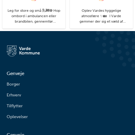
Leg for store og små 🛝🚒⚽ Hop
Oplev Vardes hyggelige
ombord i ambulancen eller
atmosfære ✨🏡 I Varde
brandbilen, gennemfør
gemmer der sig et væld af
balancebanen eller gyng så højt
hyggelige kroge med små
du kan. På legepladsen i
detaljer, du kan få øje på, når du
Agerbæk gemmer sig mange
går på opdagelse i byens gader.
timers leg både for de små og
#livetmodvest #viinaturen
større børn. Her finder du alt fra
vipper og klatrestativ til
rutsjebane og forskellige
balanceudfordringe...
Genveje
Borger
Erhverv
Tilflytter
Oplevelser
Genveje