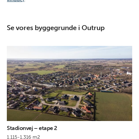
Se vores byggegrunde i Outrup
Stadionvej – etape 2
1.115-1.316 m2