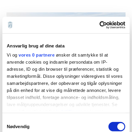
Ansvarlig brug af dine data
Vi og
vores 0 partnere
ønsker dit samtykke til at
anvende cookies og indsamle persondata om IP-
adresse, ID og din browser til præferencer, statistik og
marketingformål. Disse oplysninger videregives til vores
samarbejdspartnere, der opbevarer og tilgår oplysninger
Stadionvej – etape 1
på din enhed for at vise dig målrettede annoncer, levere
tilpasset indhold, foretage annonce- og indholdsmåling,
707 m2
lave målgruppeundersøgelser og udvikle tjenester. Se
mere information under
indstillinger
og i vores
persondatapolitik. Du kan altid trække dit samtykke
Samtykkevalg
tilbage eller ændre indstillinger fra vores
Nødvendig