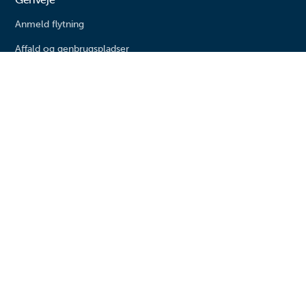
Anmeld flytning
Affald og genbrugspladser
Bolig og byggeri
Livestream fra byrådssalen
Kommunen
Søg job eller elevplads
Presse
Nyheder
Om kommunen
Varde kommune
Bytoften 2