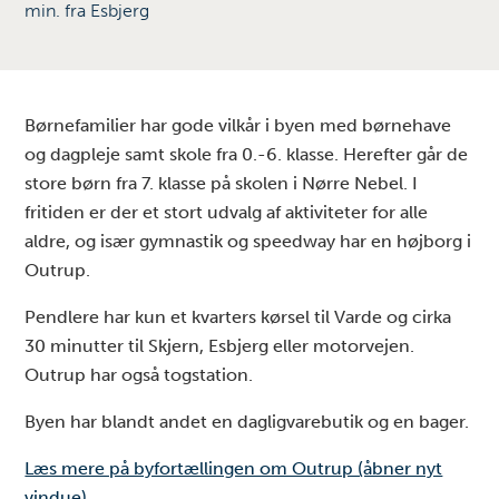
min. fra Esbjerg
Børnefamilier har gode vilkår i byen med børnehave
og dagpleje samt skole fra 0.-6. klasse. Herefter går de
store børn fra 7. klasse på skolen i Nørre Nebel. I
fritiden er der et stort udvalg af aktiviteter for alle
aldre, og især gymnastik og speedway har en højborg i
Outrup.
Pendlere har kun et kvarters kørsel til Varde og cirka
30 minutter til Skjern, Esbjerg eller motorvejen.
Outrup har også togstation.
Byen har blandt andet en dagligvarebutik og en bager.
Læs mere på byfortællingen om Outrup (åbner nyt
vindue)
.