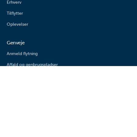
Erhverv
Tilflytter
Oplevelser
Genveje
Anmeld flytning
Affald og genbrugspladser
Bolig og byggeri
Livestream fra byrådssalen
Kommunen
Søg job eller elevplads
Presse