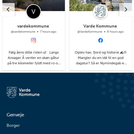
vardekommune
Varde Kommune
@vardekommune
7 hours ago
@VardeKommune
8 hours ago
Følg åens stille rislen 🌿 Langs
Oplev hav, fjord og historie 🌊⛵
Ansager Å venter en skøn gåtur
Mangler du en idé til en god
på tre kilometer fyldt med ro og
dagstur? Så er Nymindegab et
natur. Stien fører dig fra
godt bud. Her finder du blandt
Stemmeværket mod Ansager.
andet de små stråtækte Esehuse,
Her kommer du helt tæt på åen,
som fiskerne og deres hjælpere
der snor sig smukt gennem
engang brugte til deres garn. I
landskabet omgivet af eng og
dag bruges de som hyggeligt
krat. Undervejs kan du være
stop, hvor du kan tage en pause
heldig at spotte det rige dyre...
og nyde din madpakk...
Genveje
Borger