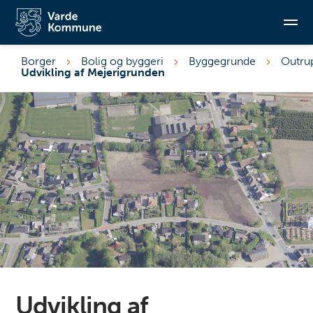
Borger
Bolig og byggeri
Byggegrunde
Outru
Udvikling af Mejerigrunden
Søg
Udvikling af