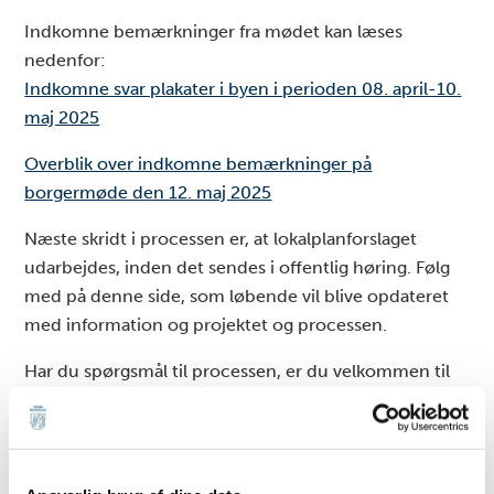
Indkomne bemærkninger fra mødet kan læses
nedenfor:
Indkomne svar plakater i byen i perioden 08. april-10.
maj 2025
Overblik over indkomne bemærkninger på
borgermøde den 12. maj 2025
Næste skridt i processen er, at lokalplanforslaget
udarbejdes, inden det sendes i offentlig høring. Følg
med på denne side, som løbende vil blive opdateret
med information og projektet og processen.
Har du spørgsmål til processen, er du velkommen til
at kontakte Pia Karmar Jensen på telefon 7994 7126
eller via
pijb@varde.dk
.