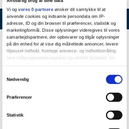
Ansvarlig brug af dine data
Vi og
vores 0 partnere
ønsker dit samtykke til at
anvende cookies og indsamle persondata om IP-
Byggegrunde
adresse, ID og din browser til præferencer, statistik og
marketingformål. Disse oplysninger videregives til vores
samarbejdspartnere, der opbevarer og tilgår oplysninger
Emner
på din enhed for at vise dig målrettede annoncer, levere
tilpasset indhold, foretage annonce- og indholdsmåling,
Byggegrunde
lave målgruppeundersøgelser og udvikle tjenester. Se
Projektgrunde
mere information under
indstillinger
og i vores
persondatapolitik. Du kan altid trække dit samtykke
Alslev
Samtykkevalg
tilbage eller ændre indstillinger fra vores
Nødvendig
Agerbæk
"Cookiedeklaration", eller ved at trykke på "Privacy
Ansager
trigger" ikonet.
Præferencer
Billum
Hvis du tillader det, vil vi også gerne:
Fåborg
Indsamle præcise oplysninger om din placering,
Statistik
Henne Stationsby
der kan være nøjagtig inden for få meter
Identificere din enhed baseret på en scanning af
Horne