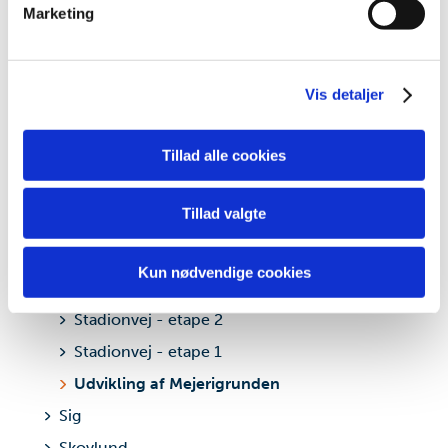
Marketing
dens unikke karakteristika (fingerprinting)
Janderup
Dine valg anvendes på hele websitet.
Kvong
Vis detaljer
Lunde
Vi bruger cookies til at tilpasse vores indhold og
annoncer, til at vise dig funktioner til sociale medier og til
Nordenskov
at analysere vores trafik. Vi deler også oplysninger om
Tillad alle cookies
Næsbjerg
din brug af vores hjemmeside med vores partnere inden
Nørre Nebel
for sociale medier, annonceringspartnere og
Tillad valgte
analysepartnere. Vores partnere kan kombinere disse
Oksbøl
data med andre oplysninger, du har givet dem, eller som
Orten
de har indsamlet fra din brug af deres tjenester.
Kun nødvendige cookies
Outrup
Stadionvej - etape 2
Stadionvej - etape 1
Udvikling af Mejerigrunden
Sig
Skovlund