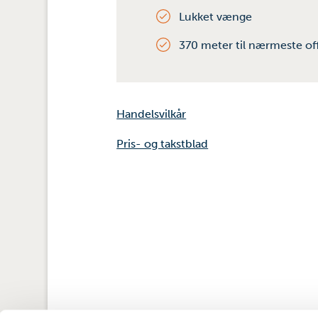
Lukket vænge
370 meter til nærmeste off
Handelsvilkår
Pris- og takstblad