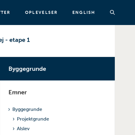
TTER
OPLEVELSER
ENGLISH
j - etape 1
Søg
Byggegrunde
Emner
Byggegrunde
Projektgrunde
Alslev