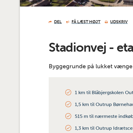
DEL
FÅ LÆST HØJT
UDSKRIV
Stadionvej - et
Byggegrunde på lukket vænge 
1 km til Blåbjergskolen Ou
1,5 km til Outrup Børneha
515 m til nærmeste indkø
1,3 km til Outrup Idrætsc