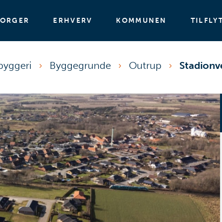
BORGER
ERHVERV
KOMMUNEN
TILFLY
byggeri
Byggegrunde
Outrup
Stadionve