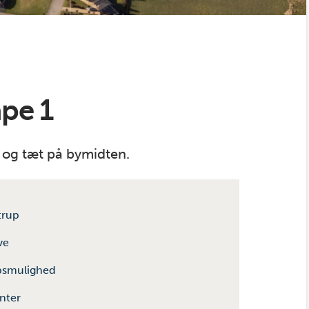
ape 1
og tæt på bymidten.
trup
ve
bsmulighed
enter