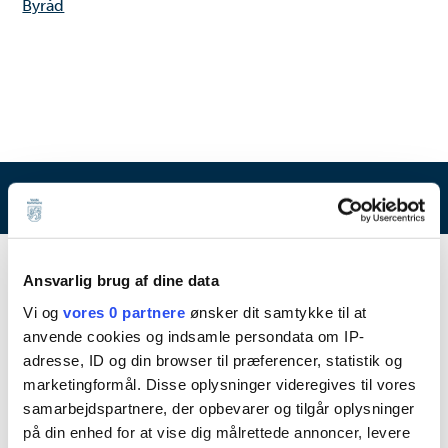
Byråd
Byråd og dagsordener
Varde 2030
Ansvarlig brug af dine data
Valg
Vi og
vores 0 partnere
ønsker dit samtykke til at
Sådan arbejder Byrådet
anvende cookies og indsamle persondata om IP-
adresse, ID og din browser til præferencer, statistik og
Følg byrådets arbejde - live
marketingformål. Disse oplysninger videregives til vores
Dagsordener, referater og mødeplan
samarbejdspartnere, der opbevarer og tilgår oplysninger
Byråd og udvalg
på din enhed for at vise dig målrettede annoncer, levere