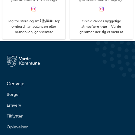
@vardekommune
5 hours ago
@vardekommune
6 days ago
Leg for store og små 🛝🚒⚽ Hop
Oplev Vardes hyggelige
ombord i ambulancen eller
atmosfære ✨🏡 I Varde
brandbilen, gennemfør
gemmer der sig et væld af
balancebanen eller gyng så højt
hyggelige kroge med små
du kan. På legepladsen i
detaljer, du kan få øje på, når du
Agerbæk gemmer sig mange
går på opdagelse i byens gader.
timers leg både for de små og
#livetmodvest #viinaturen
større børn. Her finder du alt fra
vipper og klatrestativ til
rutsjebane og forskellige
balanceudfordringe...
Genveje
Borger
Erhverv
Tilflytter
Oplevelser