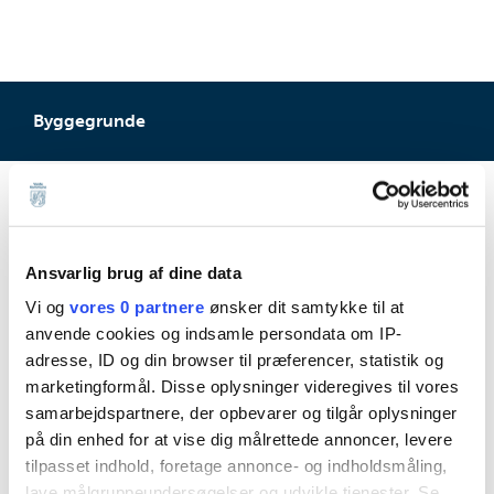
Byggegrunde
Emner
Byggegrunde
Ansvarlig brug af dine data
Projektgrunde
Vi og
vores 0 partnere
ønsker dit samtykke til at
Alslev
anvende cookies og indsamle persondata om IP-
adresse, ID og din browser til præferencer, statistik og
Agerbæk
marketingformål. Disse oplysninger videregives til vores
Ansager
samarbejdspartnere, der opbevarer og tilgår oplysninger
Billum
på din enhed for at vise dig målrettede annoncer, levere
tilpasset indhold, foretage annonce- og indholdsmåling,
Fåborg
lave målgruppeundersøgelser og udvikle tjenester. Se