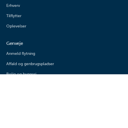
Erhverv
Tilflytter
Oplevelser
Genveje
Anmeld flytning
Affald og genbrugspladser
Bolig og byggeri
Livestream fra byrådssalen
Kommunen
Søg job eller elevplads
Presse