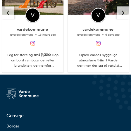
vardekommune
vardekommune
@vardekommune
16 hours ago
@vardekommune
6 days ago
Leg for store og små 🛝🚒⚽ Hop
Oplev Vardes hyggelige
ombord i ambulancen eller
atmosfære ✨🏡 I Varde
brandbilen, gennemfør
gemmer der sig et væld af
balancebanen eller gyng så højt
hyggelige kroge med små
du kan. På legepladsen i
detaljer, du kan få øje på, når du
Agerbæk gemmer sig mange
går på opdagelse i byens gader.
timers leg både for de små og
#livetmodvest #viinaturen
større børn. Her finder du alt fra
vipper og klatrestativ til
rutsjebane og forskellige
balanceudfordringe...
Genveje
Borger