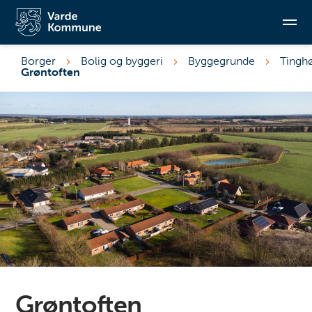
Borger
Bolig og byggeri
Byggegrunde
Tingh
Grøntoften
Søg
Grøntoften