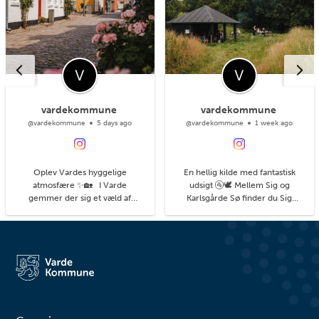
vardekommune
vardekommune
@vardekommune
5 days ago
@vardekommune
1 week ago
Oplev Vardes hyggelige
En hellig kilde med fantastisk
atmosfære ✨🏡 I Varde
udsigt 🚰🕊️ Mellem Sig og
gemmer der sig et væld af
Karlsgårde Sø finder du Sig
hyggelige kroge med små
Kapelbanke. Kort inde i skoven
detaljer, du kan få øje på, når du
ses en mindesten, og hvis du
går på opdagelse i byens gader.
fortsætter til ned ad skrænten til
#livetmodvest #viinaturen
shelterpladsen, kan du nyde den
flotte udsigt over Varde Å. I
området har der angiveligt også
været en hellig kilde k...