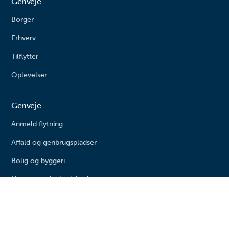
Genveje
Borger
Erhverv
Tilflytter
Oplevelser
Genveje
Anmeld flytning
Affald og genbrugspladser
Bolig og byggeri
Livestream fra byrådssalen
Kommunen
Søg job eller elevplads