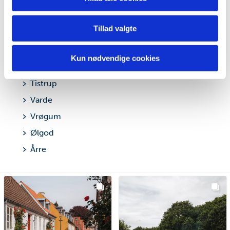
Sig
din brug af vores hjemmeside med vores partnere inden
for sociale medier, annonceringspartnere og
Skovlund
Tillad valgte
analysepartnere. Vores partnere kan kombinere disse
Starup-Tofterup
data med andre oplysninger, du har givet dem, eller som
Tinghøj
de har indsamlet fra din brug af deres tjenester.
Kun nødvendige cookies
Grøntoften
Tistrup
Varde
Vrøgum
Ølgod
Årre