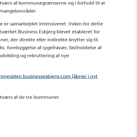
på tværs af kommunegrænserne og i forhold til at
le mangelområder.
de er samarbejdet intensiveret. Inden for dette
ærket Business Esbjerg blevet etableret for
r, der direkte eller indirekte knytter sig til
. forebyggelse af sygefravær, fastholdelse af
vikling og rekruttering af nye
mmesiden businessesbjerg.com (åbner i nyt
å tværs af de tre kommuner.