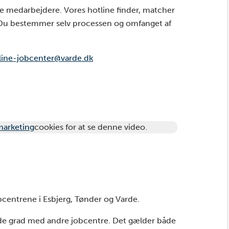
ye medarbejdere. Vores hotline finder, matcher
b. Du bestemmer selv processen og omfanget af
line-jobcenter@varde.dk
 marketing
cookies for at se denne video.
entrene i Esbjerg, Tønder og Varde.
de grad med andre jobcentre. Det gælder både