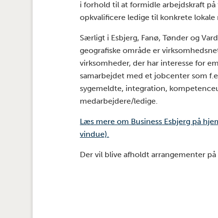
i forhold til at formidle arbejdskraft 
opkvalificere ledige til konkrete loka
Særligt i Esbjerg, Fanø, Tønder og Var
geografiske område er virksomhedsnetv
virksomheder, der har interesse for emne
samarbejdet med et jobcenter som f.eks
sygemeldte, integration, kompetenceud
medarbejdere/ledige.
Læs mere om Business Esbjerg på hje
vindue).
Der vil blive afholdt arrangementer p