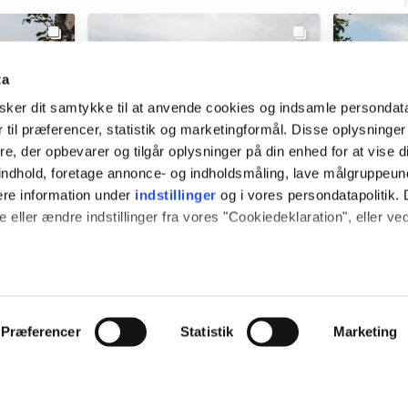
ta
ker dit samtykke til at anvende cookies og indsamle persondat
 til præferencer, statistik og marketingformål. Disse oplysninger
e, der opbevarer og tilgår oplysninger på din enhed for at vise d
t indhold, foretage annonce- og indholdsmåling, lave målgruppeu
ere information under
indstillinger
og i vores persondatapolitik. 
 eller ændre indstillinger fra vores "Cookiedeklaration", eller ve
 også gerne:
e
vardekommune
v
plysninger om din placering, der kan være nøjagtig inden for få
ys ago
@vardekommune
1 week ago
@vard
hed baseret på en scanning af dens unikke karakteristika (fingerpr
Præferencer
Statistik
Marketing
e websitet.
mosfære ✨🏡
En hellig kilde med fantastisk udsigt 🚰🕊️
Træk stikket m
t væld af
Mellem Sig og Karlsgårde Sø finder du
brug for e
passe vores indhold og annoncer, til at vise dig funktioner til soci
etaljer, du
Sig Kapelbanke. Kort inde i skoven ses en
falde helt ned? Gl.