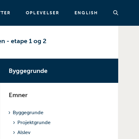
TTER
OPLEVELSER
ENGLISH
n - etape 1 og 2
Søg
Byggegrunde
Emner
Byggegrunde
Projektgrunde
Alslev