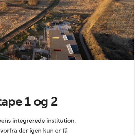
tape 1 og 2
ens integrerede institution,
vorfra der igen kun er få