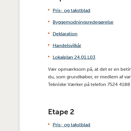
Pris- og takstblad
Byggemodningsredegørelse
Deklaration
Handelsvilkår
Lokalplan 24.01.L03
Vær opmærksom på, at det er en betinge
du, som grundkøber, er medlem af van
Tekniske Værker på telefon 7524 4188 i
Etape 2
Pris- og takstblad