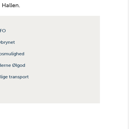
 Hallen.
SFO
vbrynet
øbsmulighed
allerne Ølgod
lige transport