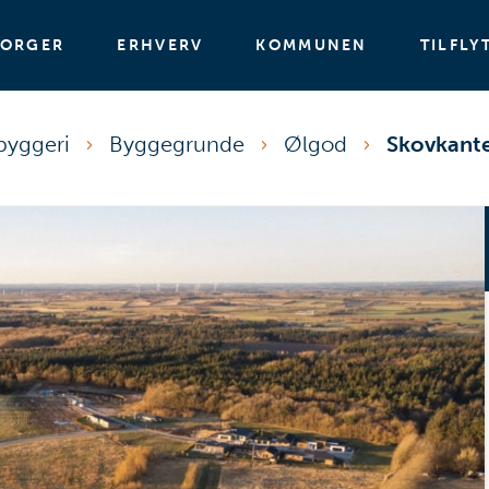
BORGER
ERHVERV
KOMMUNEN
TILFLY
byggeri
Byggegrunde
Ølgod
Skovkante