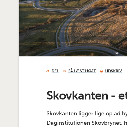
DEL
FÅ LÆST HØJT
UDSKRIV
Skovkanten - e
Skovkanten ligger lige op ad by
Daginstitutionen Skovbrynet, h