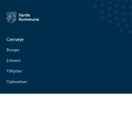
Agerbæk gemmer sig mange
går på opdagelse i byens gader.
timers leg både for de små og
#livetmodvest #viinaturen
større børn. Her finder du alt fra
vipper og klatrestativ til
rutsjebane og forskellige
balanceudfordringe...
Genveje
Borger
Erhverv
Tilflytter
Oplevelser
Genveje
Anmeld flytning
Affald og genbrugspladser
Bolig og byggeri