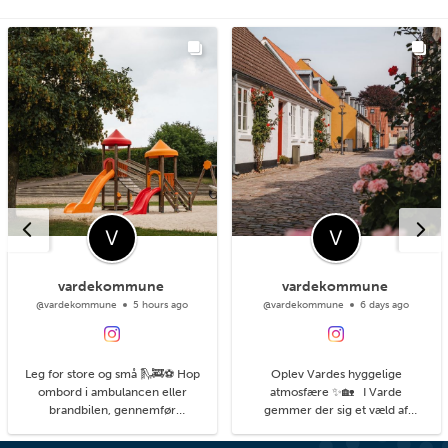
vardekommune
vardekommune
@vardekommune
5 hours ago
@vardekommune
6 days ago
Leg for store og små 🛝🚒⚽ Hop
Oplev Vardes hyggelige
ombord i ambulancen eller
atmosfære ✨🏡 I Varde
brandbilen, gennemfør
gemmer der sig et væld af
balancebanen eller gyng så højt
hyggelige kroge med små
du kan. På legepladsen i
detaljer, du kan få øje på, når du