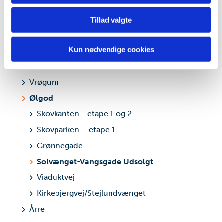
Skovlund
for sociale medier, annonceringspartnere og
Starup-Tofterup
Tillad valgte
analysepartnere. Vores partnere kan kombinere disse
data med andre oplysninger, du har givet dem, eller som
Tinghøj
de har indsamlet fra din brug af deres tjenester.
Kun nødvendige cookies
Tistrup
Varde
Vrøgum
Ølgod
Skovkanten - etape 1 og 2
Skovparken – etape 1
Grønnegade
Solvænget-Vangsgade Udsolgt
Viaduktvej
Kirkebjergvej/Stejlundvænget
Årre