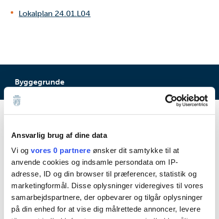
Lokalplan 24.01.L04
Byggegrunde
Emner
Ansvarlig brug af dine data
Byggegrunde
Vi og
vores 0 partnere
ønsker dit samtykke til at
Projektgrunde
anvende cookies og indsamle persondata om IP-
adresse, ID og din browser til præferencer, statistik og
Alslev
marketingformål. Disse oplysninger videregives til vores
Agerbæk
samarbejdspartnere, der opbevarer og tilgår oplysninger
Ansager
på din enhed for at vise dig målrettede annoncer, levere