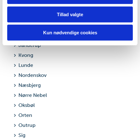
din brug af vores hjemmeside med vores partnere inden
Billum
for sociale medier, annonceringspartnere og
Tillad valgte
Fåborg
analysepartnere. Vores partnere kan kombinere disse
data med andre oplysninger, du har givet dem, eller som
Henne Stationsby
de har indsamlet fra din brug af deres tjenester.
Kun nødvendige cookies
Horne
Janderup
Kvong
Lunde
Nordenskov
Næsbjerg
Nørre Nebel
Oksbøl
Orten
Outrup
Sig