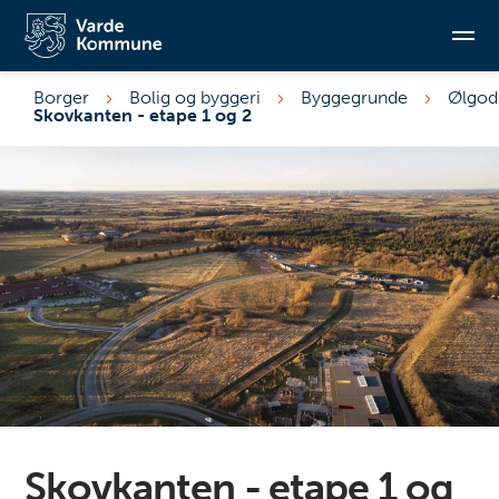
Borger
Bolig og byggeri
Byggegrunde
Ølgod
Skovkanten - etape 1 og 2
Søg
Skovkanten - etape 1 og