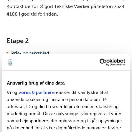
Kontakt derfor Ølgod Tekniske Værker på telefon 7524
4188 i god tid forinden.
Etape 2
Pris- og takstblad
Deklaration
Handelsvilkår
Ansvarlig brug af dine data
Byggemodningsredegørelse
Vi og
vores 0 partnere
ønsker dit samtykke til at
anvende cookies og indsamle persondata om IP-
Lokalplan
adresse, ID og din browser til præferencer, statistik og
Vær opmærksom på, at det er en betingelse for
marketingformål. Disse oplysninger videregives til vores
tilslutning af vand og fjernvarme, at du, som
samarbejdspartnere, der opbevarer og tilgår oplysninger
grundkøber, er medlem af vand- og fjernvarmeværket.
på din enhed for at vise dig målrettede annoncer, levere