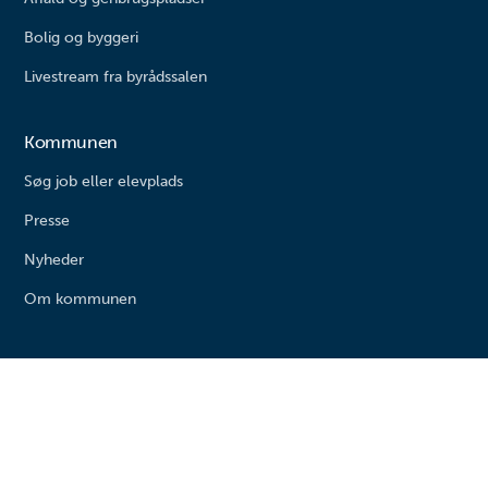
Bolig og byggeri
Livestream fra byrådssalen
Kommunen
Søg job eller elevplads
Presse
Nyheder
Om kommunen
Varde kommune
Bytoften 2
6800 Varde
Tlf. 79 94 68 00