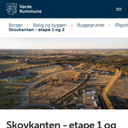
Borger
Bolig og byggeri
Byggegrunde
Ølgod
Skovkanten - etape 1 og 2
Søg
Skovkanten - etape 1 og