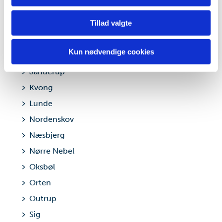
din brug af vores hjemmeside med vores partnere inden
Billum
for sociale medier, annonceringspartnere og
Tillad valgte
Fåborg
analysepartnere. Vores partnere kan kombinere disse
data med andre oplysninger, du har givet dem, eller som
Henne Stationsby
de har indsamlet fra din brug af deres tjenester.
Kun nødvendige cookies
Horne
Janderup
Kvong
Lunde
Nordenskov
Næsbjerg
Nørre Nebel
Oksbøl
Orten
Outrup
Sig