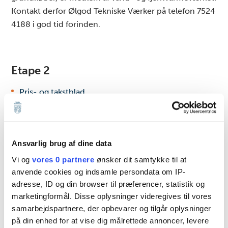
Kontakt derfor Ølgod Tekniske Værker på telefon 7524
4188 i god tid forinden.
Etape 2
Pris- og takstblad
Deklaration
Handelsvilkår
Ansvarlig brug af dine data
Byggemodningsredegørelse
Vi og
vores 0 partnere
ønsker dit samtykke til at
anvende cookies og indsamle persondata om IP-
Lokalplan
adresse, ID og din browser til præferencer, statistik og
Vær opmærksom på, at det er en betingelse for
marketingformål. Disse oplysninger videregives til vores
tilslutning af vand og fjernvarme, at du, som
samarbejdspartnere, der opbevarer og tilgår oplysninger
grundkøber, er medlem af vand- og fjernvarmeværket.
på din enhed for at vise dig målrettede annoncer, levere