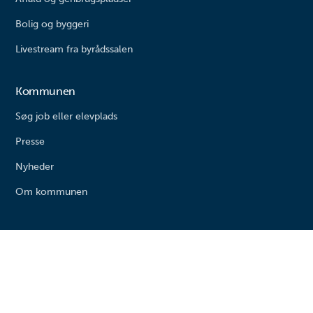
Bolig og byggeri
Livestream fra byrådssalen
Kommunen
Søg job eller elevplads
Presse
Nyheder
Om kommunen
Varde kommune
Bytoften 2
6800 Varde
Tlf. 79 94 68 00