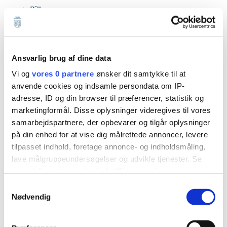
Billum
Horne
Janderup
Lunde
Ansvarlig brug af dine data
Vi og
vores 0 partnere
ønsker dit samtykke til at
Nordenskov
anvende cookies og indsamle persondata om IP-
Næsbjerg
adresse, ID og din browser til præferencer, statistik og
Oksbøl
marketingformål. Disse oplysninger videregives til vores
samarbejdspartnere, der opbevarer og tilgår oplysninger
Roust
på din enhed for at vise dig målrettede annoncer, levere
Sig
tilpasset indhold, foretage annonce- og indholdsmåling,
Skovlund
lave målgruppeundersøgelser og udvikle tjenester. Se
mere information under
indstillinger
og i vores
Tistrup
persondatapolitik. Du kan altid trække dit samtykke
Samtykkevalg
Tofterup
tilbage eller ændre indstillinger fra vores
Nødvendig
Varde
"Cookiedeklaration", eller ved at trykke på "Privacy
trigger" ikonet.
Ølgod