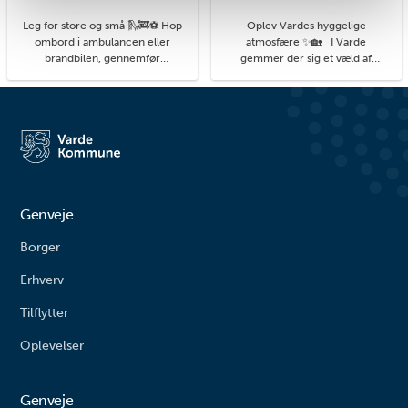
Leg for store og små 🛝🚒⚽ Hop
Oplev Vardes hyggelige
ombord i ambulancen eller
atmosfære ✨🏡 I Varde
brandbilen, gennemfør
gemmer der sig et væld af
balancebanen eller gyng så højt
hyggelige kroge med små
du kan. På legepladsen i
detaljer, du kan få øje på, når du
Agerbæk gemmer sig mange
går på opdagelse i byens gader.
timers leg både for de små og
#livetmodvest #viinaturen
større børn. Her finder du alt fra
vipper og klatrestativ til
rutsjebane og forskellige
balanceudfordringe...
Genveje
Borger
Erhverv
Tilflytter
Oplevelser
Genveje