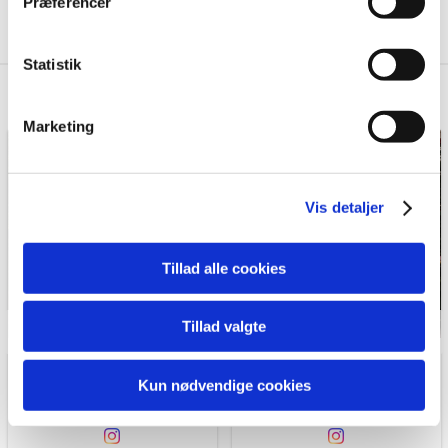
Præferencer
Erhvervsbyggeri
Hvis du tillader det, vil vi også gerne:
Indsamle præcise oplysninger om din placering,
Statistik
der kan være nøjagtig inden for få meter
Identificere din enhed baseret på en scanning af
Marketing
dens unikke karakteristika (fingerprinting)
Dine valg anvendes på hele websitet.
Vis detaljer
Vi bruger cookies til at tilpasse vores indhold og
annoncer, til at vise dig funktioner til sociale medier og til
at analysere vores trafik. Vi deler også oplysninger om
Tillad alle cookies
din brug af vores hjemmeside med vores partnere inden
for sociale medier, annonceringspartnere og
Tillad valgte
analysepartnere. Vores partnere kan kombinere disse
data med andre oplysninger, du har givet dem, eller som
de har indsamlet fra din brug af deres tjenester.
Kun nødvendige cookies
vardekommune
vardekommune
@vardekommune
2 days ago
@vardekommune
1 week ago