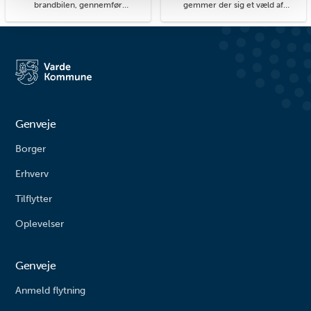
brandbilen, gennemfør
gemmer der sig et væld af
balancebanen eller gyng så højt
hyggelige kroge med små
du kan. På legepladsen i
detaljer, du kan få øje på, når du
Agerbæk gemmer sig mange
går på opdagelse i byens gader.
timers leg både for de små og
#livetmodvest #viinaturen
større børn. Her finder du alt fra
vipper og klatrestativ til
rutsjebane og forskellige
balanceudfordringe...
Genveje
Borger
Erhverv
Tilflytter
Oplevelser
Genveje
Anmeld flytning