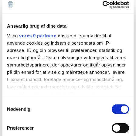
Billum
Horne
Janderup
Ansvarlig brug af dine data
Lunde
Vi og
vores 0 partnere
ønsker dit samtykke til at
anvende cookies og indsamle persondata om IP-
Nordenskov
adresse, ID og din browser til præferencer, statistik og
Næsbjerg
marketingformål. Disse oplysninger videregives til vores
Oksbøl
samarbejdspartnere, der opbevarer og tilgår oplysninger
på din enhed for at vise dig målrettede annoncer, levere
Roust
tilpasset indhold, foretage annonce- og indholdsmåling,
Sig
lave målgruppeundersøgelser og udvikle tjenester. Se
Skovlund
mere information under
indstillinger
og i vores
persondatapolitik. Du kan altid trække dit samtykke
Tistrup
Samtykkevalg
tilbage eller ændre indstillinger fra vores
Nødvendig
Tofterup
"Cookiedeklaration", eller ved at trykke på "Privacy
Varde
trigger" ikonet.
Præferencer
Ølgod