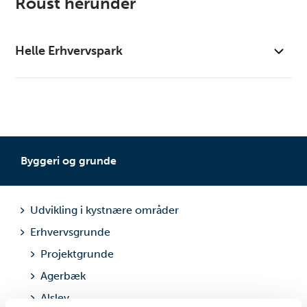
Roust herunder
Helle Erhvervspark
Kort
Pris- og takstblad
Byggeri og grunde
Udvikling i kystnære områder
Erhvervsgrunde
Projektgrunde
Agerbæk
Alslev