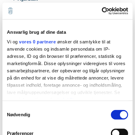
Alslev
Billum
Horne
Ansvarlig brug af dine data
Janderup
Vi og
vores 0 partnere
ønsker dit samtykke til at
Lunde
anvende cookies og indsamle persondata om IP-
adresse, ID og din browser til præferencer, statistik og
Nordenskov
marketingformål. Disse oplysninger videregives til vores
Næsbjerg
samarbejdspartnere, der opbevarer og tilgår oplysninger
Oksbøl
på din enhed for at vise dig målrettede annoncer, levere
tilpasset indhold, foretage annonce- og indholdsmåling,
Roust
lave målgruppeundersøgelser og udvikle tjenester. Se
Sig
mere information under
indstillinger
og i vores
Skovlund
persondatapolitik. Du kan altid trække dit samtykke
Samtykkevalg
tilbage eller ændre indstillinger fra vores
Tistrup
Nødvendig
"Cookiedeklaration", eller ved at trykke på "Privacy
Tofterup
trigger" ikonet.
Præferencer
Varde