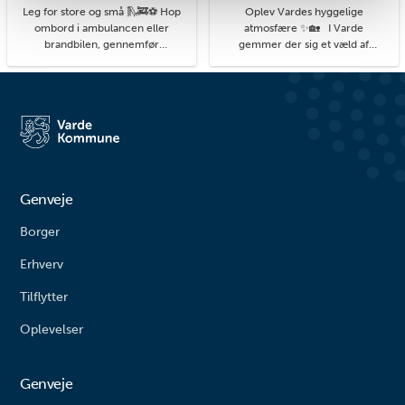
Leg for store og små 🛝🚒⚽ Hop
Oplev Vardes hyggelige
ombord i ambulancen eller
atmosfære ✨🏡 I Varde
brandbilen, gennemfør
gemmer der sig et væld af
balancebanen eller gyng så højt
hyggelige kroge med små
du kan. På legepladsen i
detaljer, du kan få øje på, når du
Agerbæk gemmer sig mange
går på opdagelse i byens gader.
timers leg både for de små og
#livetmodvest #viinaturen
større børn. Her finder du alt fra
vipper og klatrestativ til
rutsjebane og forskellige
balanceudfordringe...
Genveje
Borger
Erhverv
Tilflytter
Oplevelser
Genveje