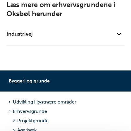
Læs mere om erhvervsgrundene i
Oksbøl herunder
Industrivej
Kort
Pris- og takstblad
Handelsvilkår
Byggeri og grunde
Udvikling i kystnære områder
Erhvervsgrunde
Projektgrunde
Agerbæk