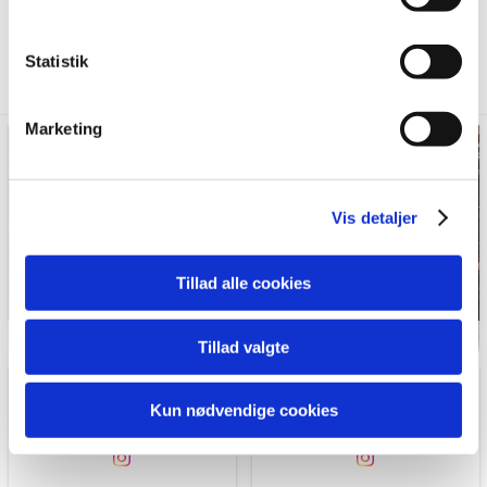
Hvis du tillader det, vil vi også gerne:
Ølgod
Indsamle præcise oplysninger om din placering,
Statistik
Erhvervsbyggeri
der kan være nøjagtig inden for få meter
Identificere din enhed baseret på en scanning af
Marketing
dens unikke karakteristika (fingerprinting)
Dine valg anvendes på hele websitet.
Vis detaljer
Vi bruger cookies til at tilpasse vores indhold og
annoncer, til at vise dig funktioner til sociale medier og til
at analysere vores trafik. Vi deler også oplysninger om
Tillad alle cookies
din brug af vores hjemmeside med vores partnere inden
for sociale medier, annonceringspartnere og
Tillad valgte
analysepartnere. Vores partnere kan kombinere disse
data med andre oplysninger, du har givet dem, eller som
de har indsamlet fra din brug af deres tjenester.
vardekommune
vardekommune
Kun nødvendige cookies
@vardekommune
1 day ago
@vardekommune
7 days ago