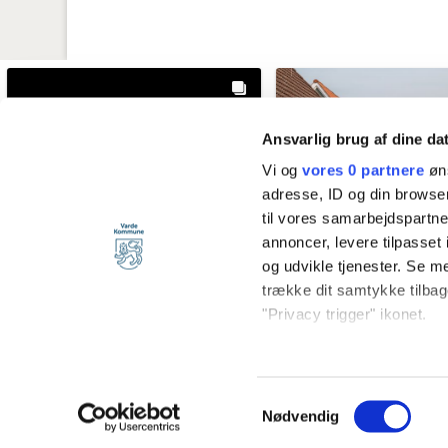
Ansvarlig brug af dine da
Vi og
vores 0 partnere
øns
adresse, ID og din browser
til vores samarbejdspartner
annoncer, levere tilpasse
og udvikle tjenester. Se m
trække dit samtykke tilbage
"Privacy trigger" ikonet.
Hvis du tillader det, vil vi
vardekommune
vardekommun
Indsamle præcise o
@vardekommune
2 days ago
@vardekommune
1 we
Samtykkevalg
Identificere din en
Nødvendig
Dine valg anvendes på hel