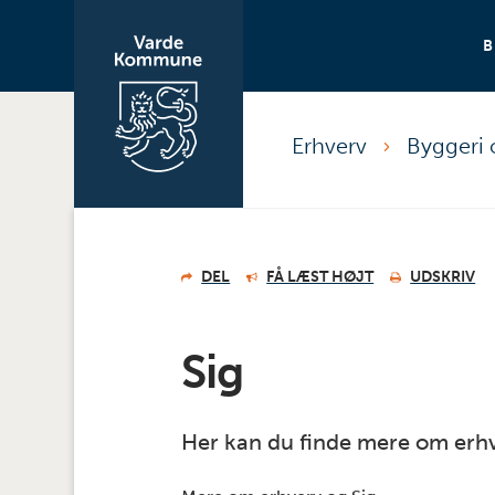
Erhverv
Byggeri
DEL
FÅ LÆST HØJT
UDSKRIV
Sig
Her kan du finde mere om erhve