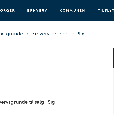
BORGER
ERHVERV
KOMMUNEN
TILFLY
 og grunde
Erhvervsgrunde
Sig
rvsgrunde til salg i Sig