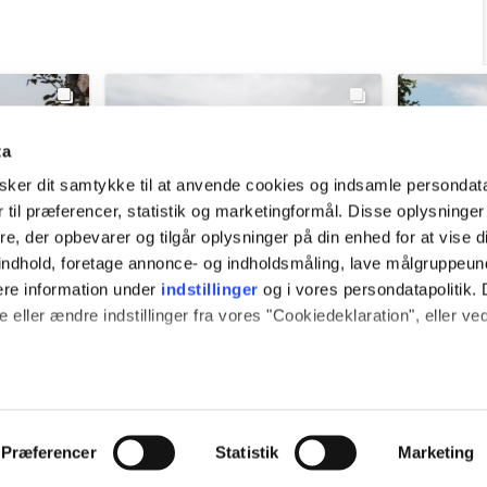
ta
ker dit samtykke til at anvende cookies og indsamle persondat
 til præferencer, statistik og marketingformål. Disse oplysninger
e, der opbevarer og tilgår oplysninger på din enhed for at vise d
t indhold, foretage annonce- og indholdsmåling, lave målgruppeu
ere information under
indstillinger
og i vores persondatapolitik. 
 eller ændre indstillinger fra vores "Cookiedeklaration", eller ve
 også gerne:
e
vardekommune
v
plysninger om din placering, der kan være nøjagtig inden for få
ek ago
@vardekommune
2 weeks ago
@vard
hed baseret på en scanning af dens unikke karakteristika (fingerpr
Præferencer
Statistik
Marketing
e websitet.