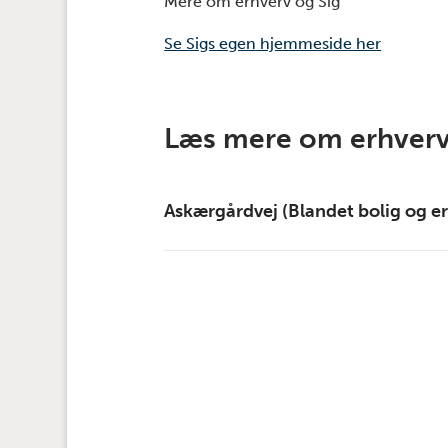
Mere om erhverv og Sig
Se Sigs egen hjemmeside her
Læs mere om erhverv
Askærgårdvej (Blandet bolig og er
Handelsvilkår
Kort
Pris- og takstblad