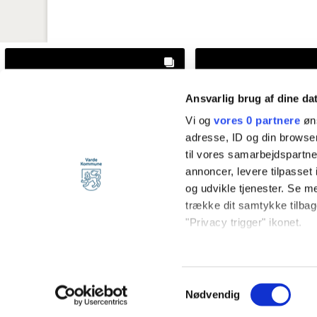
Ansvarlig brug af dine da
Vi og
vores 0 partnere
øns
adresse, ID og din browser
til vores samarbejdspartner
annoncer, levere tilpasse
og udvikle tjenester. Se m
trække dit samtykke tilbage
"Privacy trigger" ikonet.
Hvis du tillader det, vil vi
vardekommune
vardekommun
Indsamle præcise o
@vardekommune
5 days ago
@vardekommune
1 we
Samtykkevalg
Identificere din en
Nødvendig
Dine valg anvendes på hel