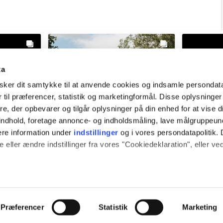
ta
ker dit samtykke til at anvende cookies og indsamle persondat
 til præferencer, statistik og marketingformål. Disse oplysninger
e, der opbevarer og tilgår oplysninger på din enhed for at vise d
t indhold, foretage annonce- og indholdsmåling, lave målgruppeu
ere information under
indstillinger
og i vores persondatapolitik. 
 eller ændre indstillinger fra vores "Cookiedeklaration", eller ve
 også gerne:
e
vardekommune
v
plysninger om din placering, der kan være nøjagtig inden for få
ek ago
@vardekommune
2 weeks ago
@vard
hed baseret på en scanning af dens unikke karakteristika (fingerpr
Præferencer
Statistik
Marketing
e websitet.