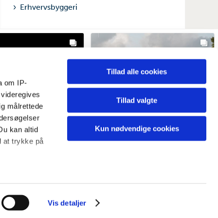
Erhvervsbyggeri
Tillad alle cookies
a om IP-
 videregives
Tillad valgte
ig målrettede
ndersøgelser
Kun nødvendige cookies
Du kan altid
d at trykke på
ardekommune
vardekommune
 meter
ekommune
2 weeks ago
@vardekommune
3 weeks ago
inting)
Vis detaljer