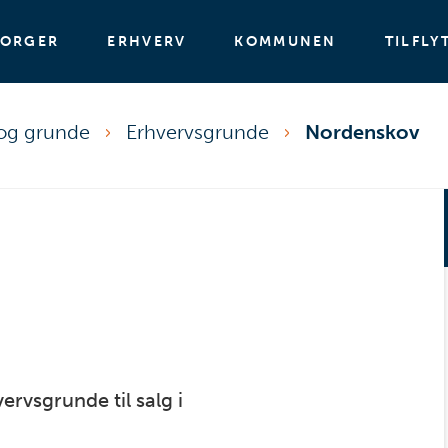
BORGER
ERHVERV
KOMMUNEN
TILFLY
 og grunde
Erhvervsgrunde
Nordenskov
rvsgrunde til salg i