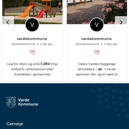
vardekommune
vardekommune
@vardekommune
1 day ago
@vardekommune
7 days ago
Leg for store og små 🛝🚒⚽ Hop
Oplev Vardes hyggelige
ombord i ambulancen eller
atmosfære ✨🏡 I Varde
brandbilen, gennemfør
gemmer der sig et væld af
balancebanen eller gyng så højt
hyggelige kroge med små
du kan. På legepladsen i
detaljer, du kan få øje på, når du
Agerbæk gemmer sig mange
går på opdagelse i byens gader.
timers leg både for de små og
#livetmodvest #viinaturen
større børn. Her finder du alt fra
vipper og klatrestativ til
rutsjebane og forskellige
balanceudfordringe...
Genveje