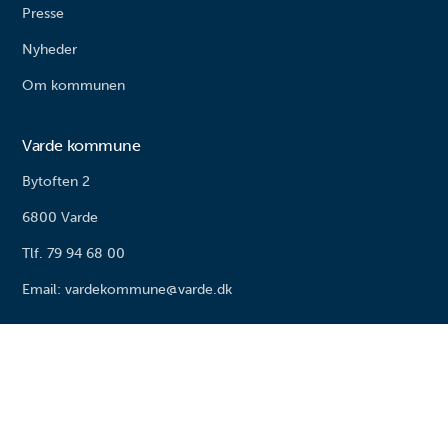
Presse
Nyheder
Om kommunen
Varde kommune
Bytoften 2
6800 Varde
Tlf. 79 94 68 00
Email: vardekommune@varde.dk
Copyright © Varde Kommune - CVR: 29189811
Privatlivsbeskyttelse