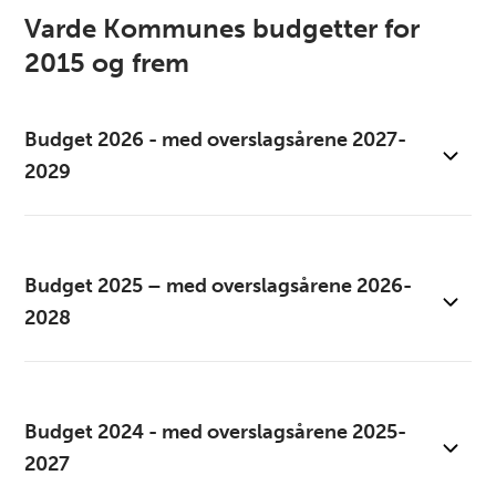
Varde Kommunes budgetter for
2015 og frem
Budget 2026 - med overslagsårene 2027-
2029
Varde Byråd vedtog den 7. oktober 2025 budgettet for
Budget 2025 – med overslagsårene 2026-
2026.
2028
Budget 2026 (åbner i nyt vindue)
Varde Byråd vedtog den 1. oktober 2024 budgettet for
Budget 2024 - med overslagsårene 2025-
2025.
2027
Budget 2025 (åbner i nyt vindue)