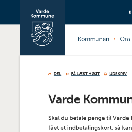
Kommunen
Om 
DEL
FÅ LÆST HØJT
UDSKRIV
Varde Kommun
Skal du betale penge til Vard
fået et indbetalingskort, så kan